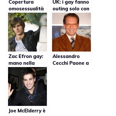
Copertura
UK: i gay fanno
omosessualità
outing solo con
ad Hollywood
gli amici
per contratto:
ecco come
Zac Efron gay:
Alessandro
mano nella
Cecchi Paone a
mano con un
Mattino Cinque:
ragazzo
“Ho avuto una
secondo il
relazione gay
National
con un
Enquirer
calciatore di
serie A”
Joe McElderry è