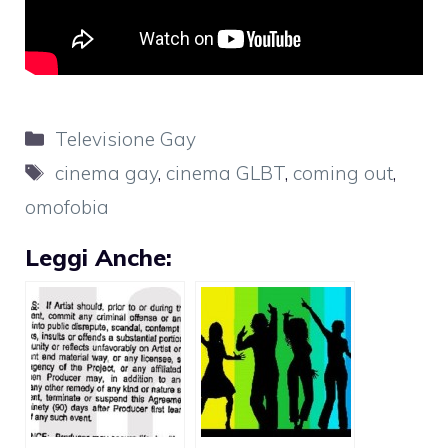
Categorie
Televisione Gay
Tag
cinema gay
,
cinema GLBT
,
coming out
,
omofobia
Leggi Anche: