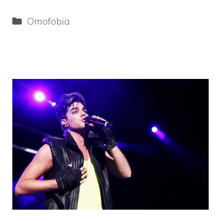
Categorie
Omofobia