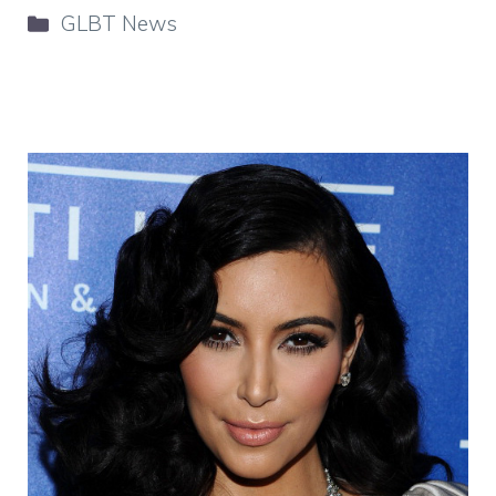
Categorie
GLBT News