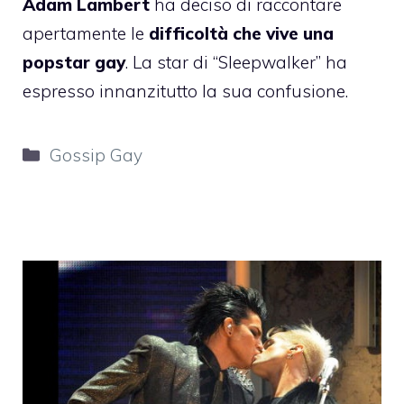
Adam Lambert
ha deciso di raccontare
apertamente le
difficoltà che vive una
popstar gay
. La star di “Sleepwalker” ha
espresso innanzitutto la sua confusione.
Categorie
Gossip Gay