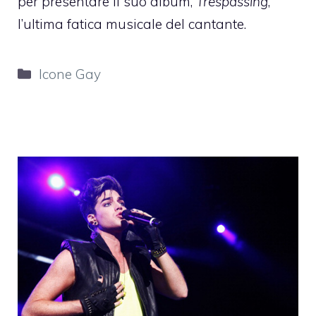
per presentare il suo album,
Trespassing
,
l’ultima fatica musicale del cantante.
Categorie
Icone Gay