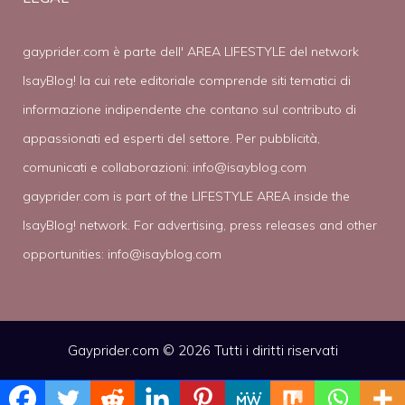
gayprider.com è parte dell' AREA LIFESTYLE del network
IsayBlog! la cui rete editoriale comprende siti tematici di
informazione indipendente che contano sul contributo di
appassionati ed esperti del settore. Per pubblicità,
comunicati e collaborazioni:
info@isayblog.com
gayprider.com is part of the LIFESTYLE AREA inside the
IsayBlog! network. For advertising, press releases and other
opportunities:
info@isayblog.com
Gayprider.com © 2026 Tutti i diritti riservati