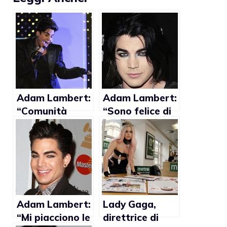
Adam Lambert:
Adam Lambert:
“Comunità
“Sono felice di
GLBT non ama
utilizzare la mia
le pop stars”
celebrità per
una buona
causa”
Adam Lambert:
Lady Gaga,
“Mi piacciono le
direttrice di