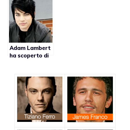
belle donne”
Metro per un
giorno, difende
i diritti gay
Adam Lambert
ha scoperto di
essere gay a 12
anni