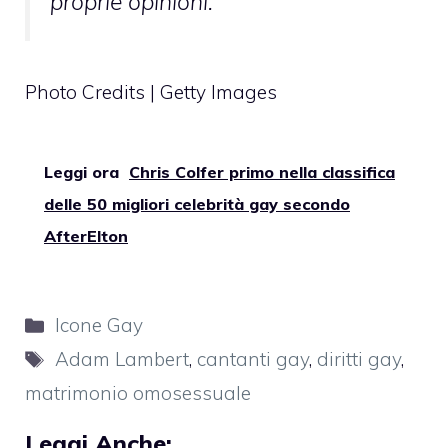
proprie opinioni.
Photo Credits | Getty Images
Leggi ora
Chris Colfer primo nella classifica
delle 50 migliori celebrità gay secondo
AfterElton
Categorie
Icone Gay
Tag
Adam Lambert
,
cantanti gay
,
diritti gay
,
matrimonio omosessuale
Leggi Anche: