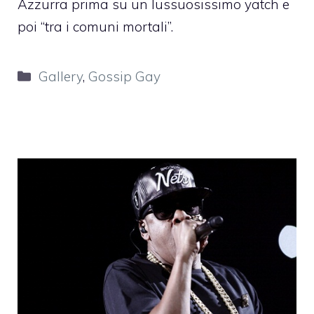
Azzurra prima su un lussuosissimo yatch e
poi “tra i comuni mortali”.
Categorie
Gallery
,
Gossip Gay