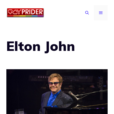
Vai
al
MENU
contenuto
Elton John