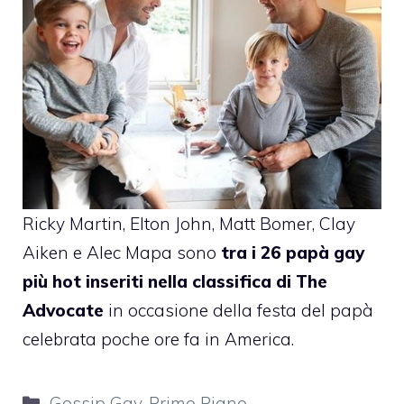
Ricky Martin
, Elton John, Matt Bomer, Clay
Aiken e Alec Mapa sono
tra i 26 papà gay
più hot inseriti nella classifica di The
Advocate
in occasione della festa del papà
celebrata poche ore fa in America.
Categorie
Gossip Gay
,
Primo Piano