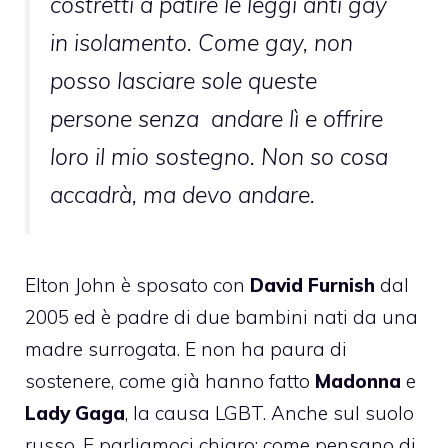
costretti a patire le leggi anti gay
in isolamento. Come gay, non
posso lasciare sole queste
persone senza andare lì e offrire
loro il mio sostegno. Non so cosa
accadrà, ma devo andare.
Elton John è sposato con
David Furnish
dal
2005 ed è padre di due bambini nati da una
madre surrogata. E non ha paura di
sostenere, come già hanno fatto
Madonna
e
Lady Gaga
, la
causa LGBT
. Anche sul suolo
russo. E parliamoci chiaro: come pensano di