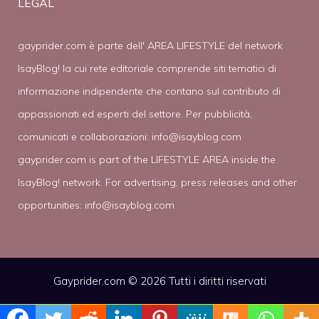
LEGAL
gayprider.com è parte dell' AREA LIFESTYLE del network
IsayBlog! la cui rete editoriale comprende siti tematici di
informazione indipendente che contano sul contributo di
appassionati ed esperti del settore. Per pubblicità,
comunicati e collaborazioni:
info@isayblog.com
gayprider.com is part of the LIFESTYLE AREA inside the
IsayBlog! network. For advertising, press releases and other
opportunities:
info@isayblog.com
Gayprider.com © 2026 Tutti i diritti riservati