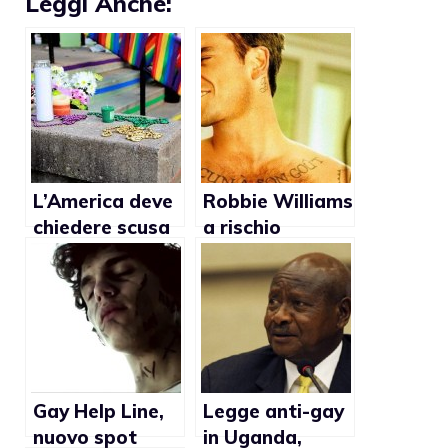
Leggi Anche:
L’America deve
Robbie Williams
chiedere scusa
a rischio
alla Comunità
arresto in
LGBTQ
Russia
Gay Help Line,
Legge anti-gay
nuovo spot
in Uganda,