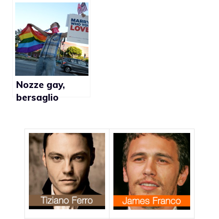
2014 (VIDEO)
puniti con
l’ergastolo
Nozze gay,
bersaglio
dell’omofobia di
stato