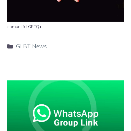
comunità LGBTQ+
Categorie
GLBT News