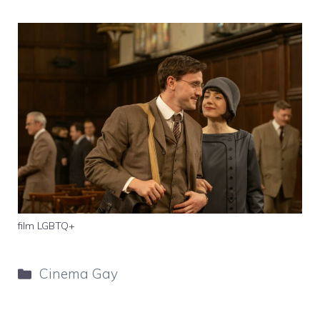
film LGBTQ+
Categorie
Cinema Gay