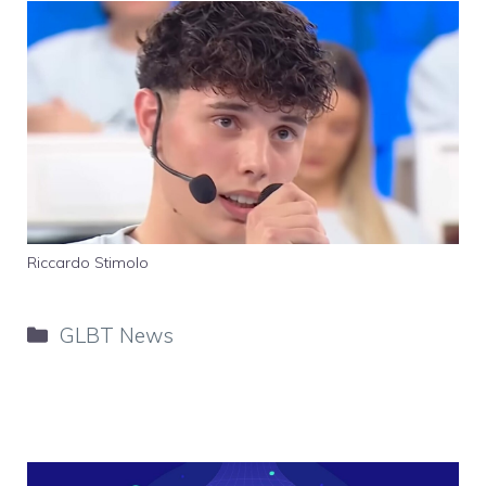
Riccardo Stimolo
Categorie
GLBT News