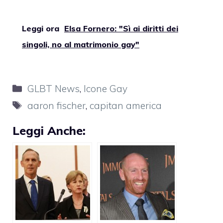
Leggi ora
Elsa Fornero: "Sì ai diritti dei
singoli, no al matrimonio gay"
Categorie
GLBT News
,
Icone Gay
Tag
aaron fischer
,
capitan america
Leggi Anche: