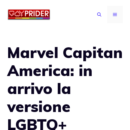
Vai
al
MENU
contenuto
Marvel Capitan
America: in
arrivo la
versione
LGBTQ+