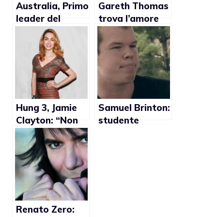
Australia, Primo
Gareth Thomas
leader del
trova l’amore
partito dei
con Sean Smith
Verdi
dichiaratament
e gay si dimette
Hung 3, Jamie
Samuel Brinton:
Clayton: “Non
studente
tutte le persone
americano
transgender
denuncia le
sono identiche”
torture come
“cura gay” dal
padre
Renato Zero: