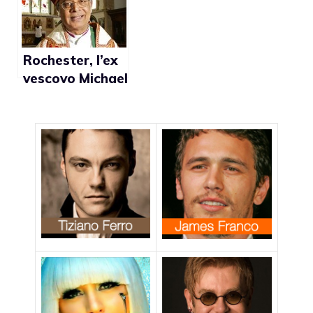
incredibile”
Rochester, l’ex
vescovo Michael
Nazir-Ali: “Il
benessere del
figlio di Elton
John è a rischio”