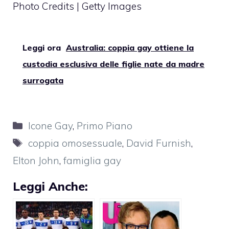
Photo Credits | Getty Images
Leggi ora
Australia: coppia gay ottiene la
custodia esclusiva delle figlie nate da madre
surrogata
Categorie
Icone Gay
,
Primo Piano
Tag
coppia omosessuale
,
David Furnish
,
Elton John
,
famiglia gay
Leggi Anche: