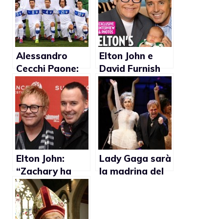
Alessandro
Elton John e
Cecchi Paone:
David Furnish
“Due omosex,
Migliori papà
un bisex e tre
del 2011?
metrosexual in
Nazionale”
Elton John:
Lady Gaga sarà
“Zachary ha
la madrina del
unito me e
figlio di Elton
David in una
John
maniera