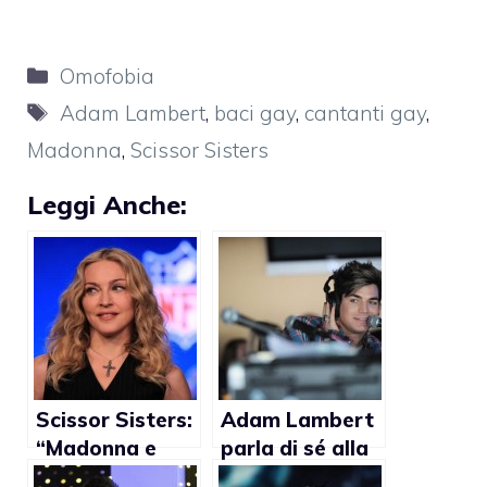
Categorie
Omofobia
Tag
Adam Lambert
,
baci gay
,
cantanti gay
,
Madonna
,
Scissor Sisters
Leggi Anche:
Scissor Sisters:
Adam Lambert
“Madonna e
parla di sé alla
Lady Gaga le
CBC Radio