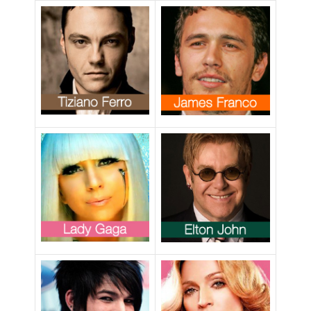
abbastanza
gay”