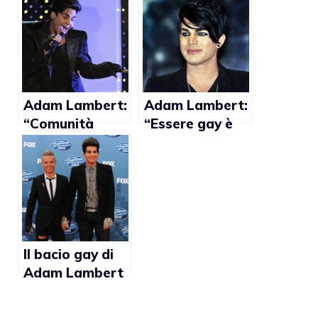
due più grandi
icone gay”
Adam Lambert:
Adam Lambert:
“Comunità
“Essere gay è
GLBT non ama
difficile per
le pop stars”
colpa
dell’ignoranza”
Il bacio gay di
Adam Lambert
e la critica:
“Non sei