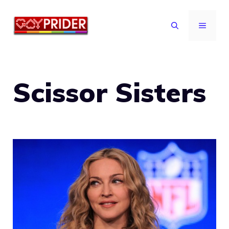
Vai
al
MENU
contenuto
Scissor Sisters