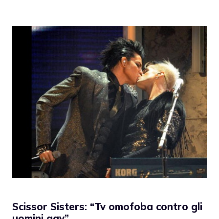
Scissor Sisters: “Tv omofoba contro gli
uomini gay”