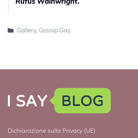
Rufus Wainwright.
Categorie
Gallery
,
Gossip Gay
Dichiarazione sulla Privacy (UE)