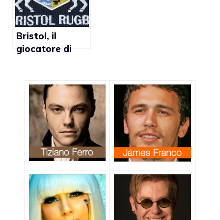
Bristol, il
giocatore di
rugby Jed
Hooper fa
coming out:
“Sono gay”