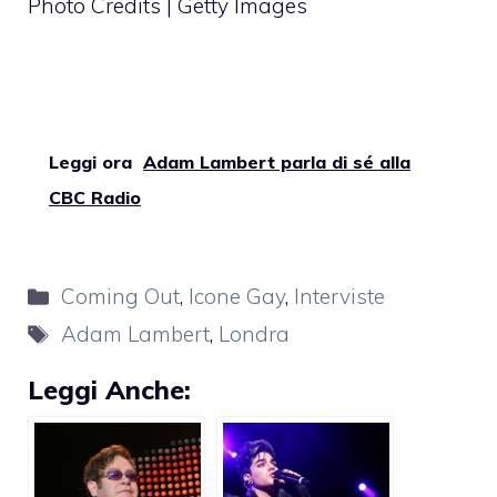
Photo Credits | Getty Images
Leggi ora
Adam Lambert parla di sé alla
CBC Radio
Categorie
Coming Out
,
Icone Gay
,
Interviste
Tag
Adam Lambert
,
Londra
Leggi Anche: