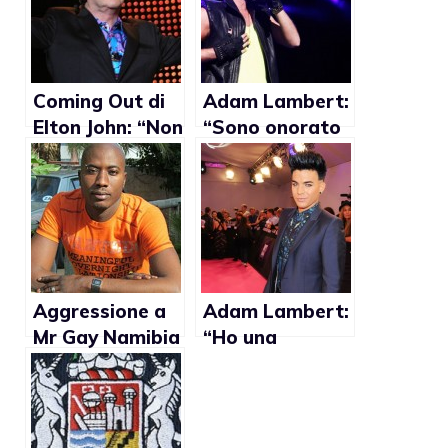
Coming Out di
Adam Lambert:
Elton John: “Non
“Sono onorato
ha influenzato
a essere il
la mia carriera”
primo artista
dichiaratament
e gay nella in
testa alla
Billboard
Chart”
Aggressione a
Adam Lambert:
Mr Gay Namibia
“Ho una
relazione
fantastica”