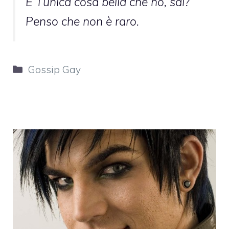
E’ l’unica cosa bella che ho, sai?
Penso che non è raro.
Categorie
Gossip Gay