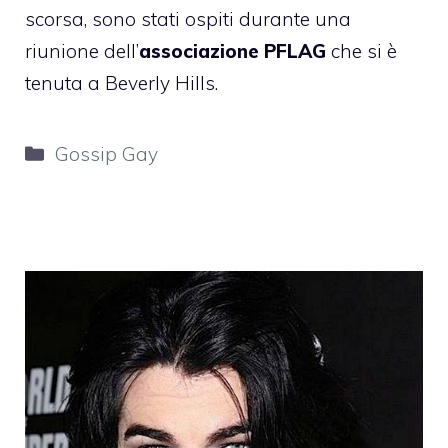
scorsa, sono stati ospiti durante una
riunione dell’
associazione PFLAG
che si è
tenuta a Beverly Hills.
Categorie
Gossip Gay