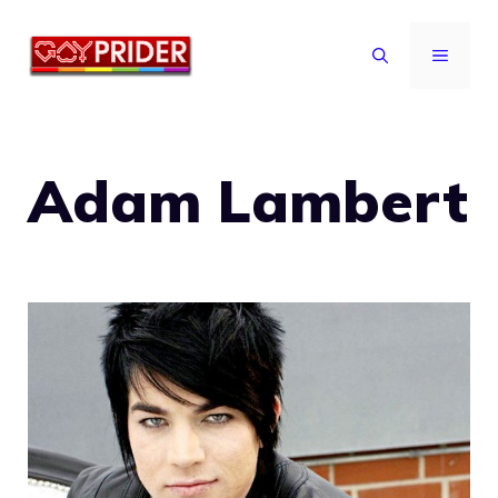
Vai
al
MENU
contenuto
Adam Lambert