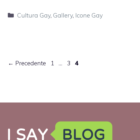
Categorie
Cultura Gay
,
Gallery
,
Icone Gay
Pagina
Pagina
Pagina
←
Precedente
1
…
3
4