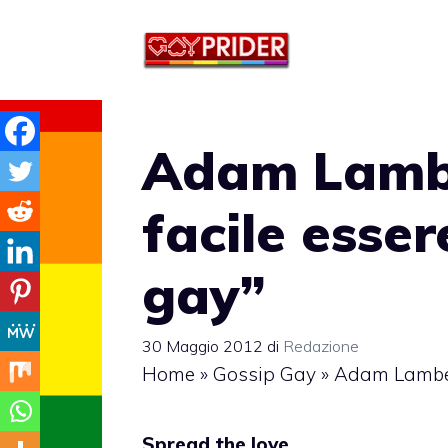
Vai
al
contenuto
Adam Lambe
facile esse
gay”
30 Maggio 2012
di
Redazione
Home
»
Gossip Gay
»
Adam Lambert
Spread the love