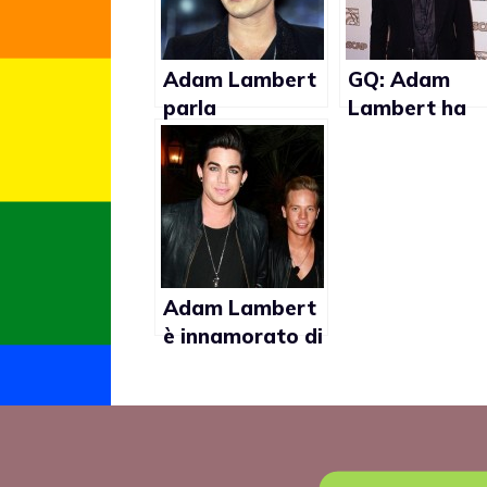
Adam Lambert
GQ: Adam
parla
Lambert ha
dell’omosessual
problemi di
ità di Ricky
testosterone
Martin
Adam Lambert
è innamorato di
Sauli Koskinen