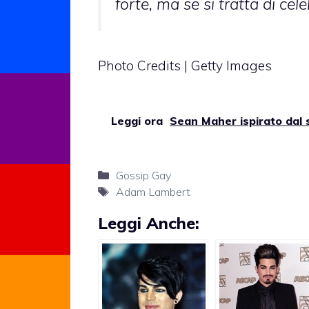
forte, ma se si tratta di c
Photo Credits | Getty Images
Leggi ora
Sean Maher ispirato dal 
Categorie
Gossip Gay
Tag
Adam Lambert
Leggi Anche: