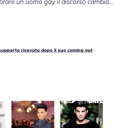
elebrare un uomo gay il discorso cambia…
supporto ricevuto dopo il suo coming out