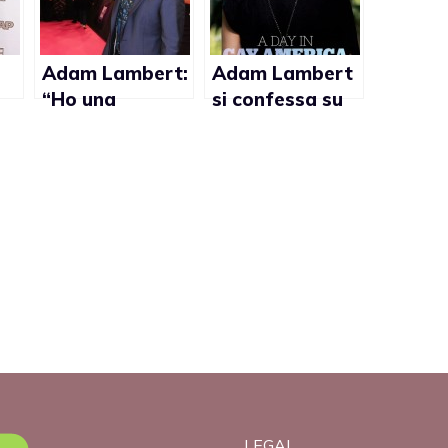
Adam Lambert:
Adam Lambert
“Ho una
si confessa su
relazione
The Advocate
fantastica”
LEGAL