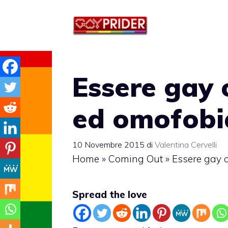
Vai
al
contenuto
Essere gay o
ed omofobi
10 Novembre 2015
di
Valentina Cervelli
Home
»
Coming Out
»
Essere gay o
Spread the love