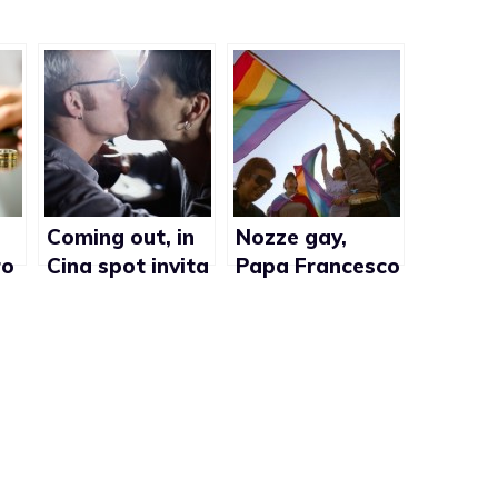
Coming out, in
Nozze gay,
ro
Cina spot invita
Papa Francesco
ay
a farlo
e gli
interrogativi