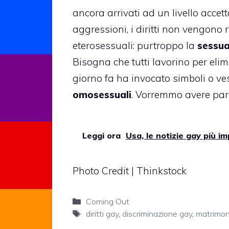
ancora arrivati ad un livello acce
aggressioni, i diritti non vengono r
eterosessuali: purtroppo la
sessua
Bisogna che tutti lavorino per elim
giorno fa ha invocato simboli o ves
omosessuali
. Vorremmo avere paro
Leggi ora
Usa, le notizie gay più i
Photo Credit | Thinkstock
Categorie
Coming Out
Tag
diritti gay
,
discriminazione gay
,
matrimon