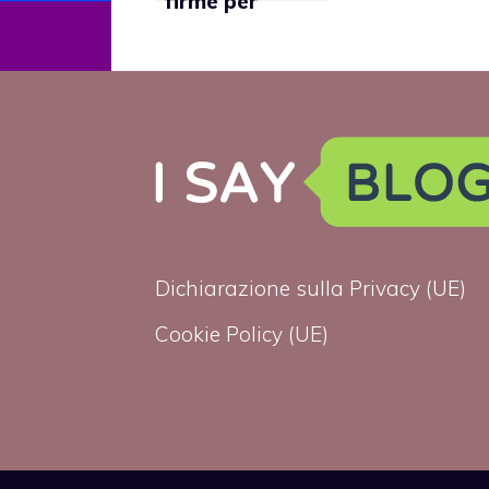
firme per
legalizzare il
matrimonio gay
nell’Unione
Europea
Dichiarazione sulla Privacy (UE)
Cookie Policy (UE)