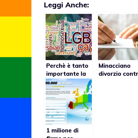
Leggi Anche:
Perchè è tanto
Minacciano
importante la
divorzio cont
sessualità?
matrimonio g
1 milione di