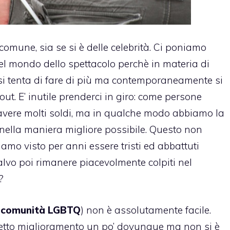
 comune, sia se si è delle celebrità. Ci poniamo
el mondo dello spettacolo perchè in materia di
 si tenta di fare di più ma contemporaneamente si
out
. E’ inutile prenderci in giro: come persone
avere molti soldi, ma in qualche modo abbiamo la
t nella maniera migliore possibile. Questo non
iamo visto per anni essere tristi ed abbattuti
alvo poi rimanere piacevolmente colpiti nel
?
a
comunità LGBTQ
) non è assolutamente facile.
netto miglioramento un po’ dovunque ma non si è