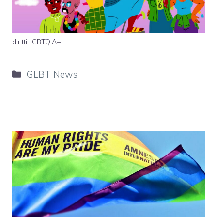
diritti LGBTQIA+
Categorie
GLBT News