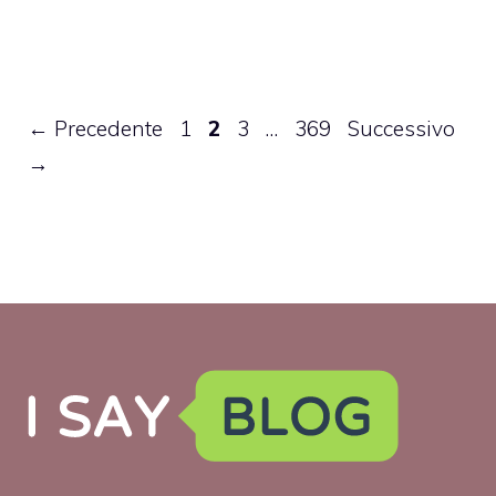
Pagina
Pagina
Pagina
Pagina
←
Precedente
1
2
3
…
369
Successivo
→