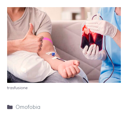
trasfusione
Categorie
Omofobia