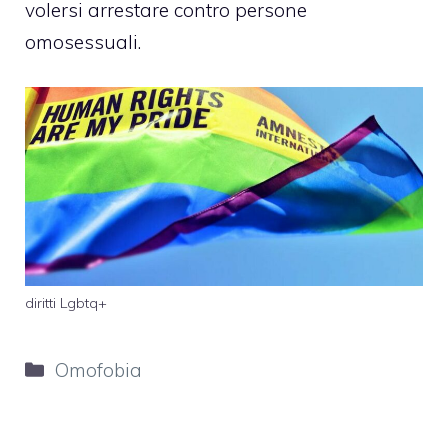
volersi arrestare contro persone
omosessuali.
diritti Lgbtq+
Categorie
Omofobia