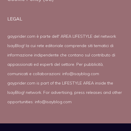
LEGAL
gayprider.com è parte dell' AREA LIFESTYLE del network
IsayBlog! la cui rete editoriale comprende siti tematici di
informazione indipendente che contano sul contributo di
appassionati ed esperti del settore. Per pubblicità,
comunicati e collaborazioni:
info@isayblog.com
gayprider.com is part of the LIFESTYLE AREA inside the
IsayBlog! network. For advertising, press releases and other
opportunities:
info@isayblog.com