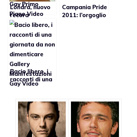
Londra, nuovo
Campania Pride
record
2011: l’orgoglio
mondiale per il
di Napoli per
bacio gay più
riaffermare i
lungo
diritti lgbt
Bacio libero, i
racconti di una
giornata da non
dimenticare