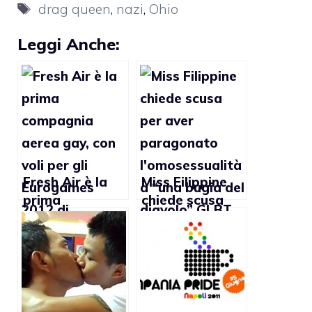
Tag
drag queen
,
nazi
,
Ohio
Leggi Anche:
Fresh Air è la
Miss Filippine
prima
chiede scusa
compagnia
per aver
aerea gay, con
paragonato
voli per gli
l’omosessualità
Eurogames
a “una bugia del
2012 di
diavolo”
Budapest