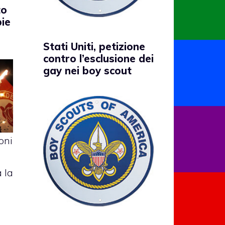
to
pie
Stati Uniti, petizione
contro l’esclusione dei
gay nei boy scout
oni
 la