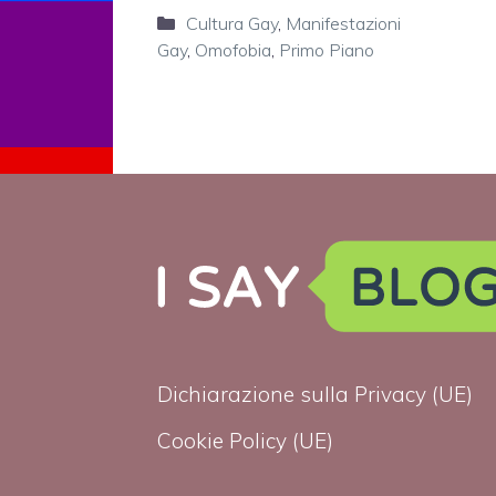
Categorie
Cultura Gay
,
Manifestazioni
Gay
,
Omofobia
,
Primo Piano
Dichiarazione sulla Privacy (UE)
Cookie Policy (UE)