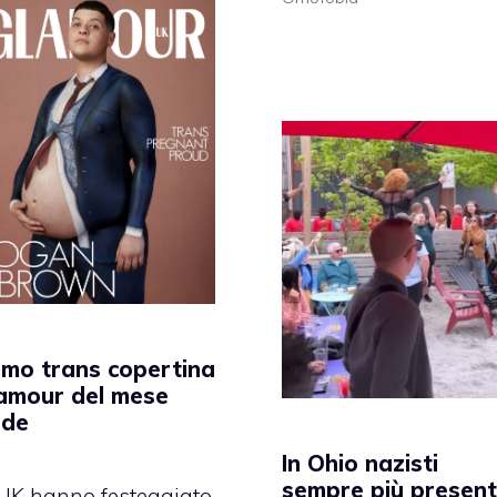
mo trans copertina
amour del mese
ide
In Ohio nazisti
sempre più present
 UK hanno festeggiato