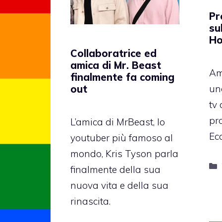
Pr
su
Ho
Collaboratrice ed
amica di Mr. Beast
Am
finalmente fa coming
un
out
tv
pro
L’amica di MrBeast, lo
Ec
youtuber più famoso al
mondo, Kris Tyson parla
finalmente della sua
nuova vita e della sua
rinascita.