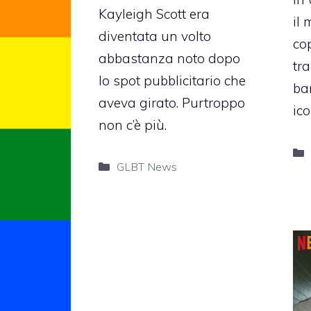
Kayleigh Scott era
il 
diventata un volto
co
abbastanza noto dopo
tr
lo spot pubblicitario che
ba
aveva girato. Purtroppo
ico
non c’è più.
Categorie
GLBT News