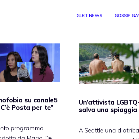
GLBT NEWS
GOSSIP GA
ofobia su canale5
Un’attivista LGBTQ
“C’è Posta per te”
salva una spiaggia
 noto programma
A Seattle una diatrib
ndotto da Maria De