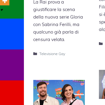
La Rai prova a
Fil
giustificare la scena
si 
della nuova serie Gloria
sp
con Sabrina Ferilli, ma
al
qualcuno già parla di
censura velata.
Categorie
Televisione Gay