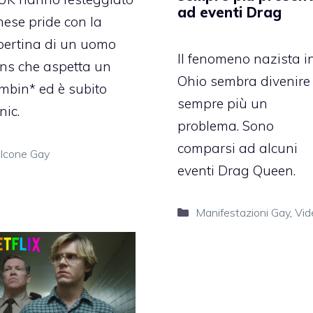
ad eventi Drag
mese pride con la
pertina di un uomo
Il fenomeno nazista i
ans che aspetta un
Ohio sembra divenire
mbin* ed è subito
sempre più un
nic.
problema. Sono
comparsi ad alcuni
Categorie
Icone Gay
eventi Drag Queen.
Categorie
Manifestazioni Gay
,
Vid