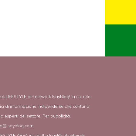
EA LIFESTYLE del network IsayBlog! la cui rete
tici di informazione indipendente che contano
d esperti del settore. Per pubblicità,
fo@isayblog.com
IFESTYLE AREA inside the IsayBlog! network.