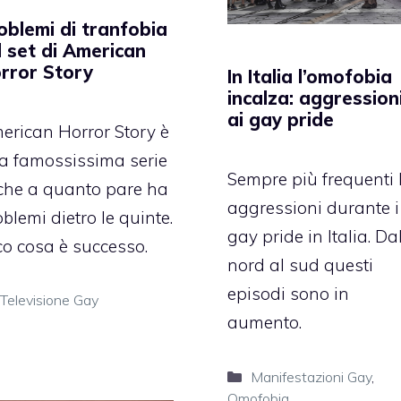
oblemi di tranfobia
l set di American
rror Story
In Italia l’omofobia
incalza: aggression
ai gay pride
erican Horror Story è
a famossissima serie
Sempre più frequenti 
 che a quanto pare ha
aggressioni durante i
blemi dietro le quinte.
gay pride in Italia. Da
co cosa è successo.
nord al sud questi
episodi sono in
Categorie
Televisione Gay
aumento.
Categorie
Manifestazioni Gay
,
Omofobia