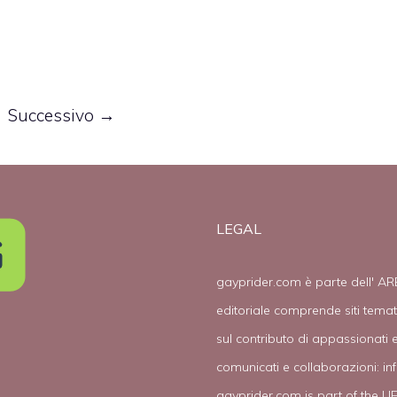
ina
Successivo
→
LEGAL
gayprider.com è parte dell' AR
editoriale comprende siti tema
sul contributo di appassionati e
comunicati e collaborazioni:
in
gayprider.com is part of the L