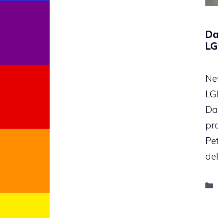
Da
LG
Net
LG
Da
pr
Pet
de