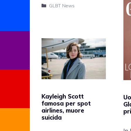
Categorie
GLBT News
Kayleigh Scott
Uo
famosa per spot
Gl
airlines, muore
pr
suicida
In