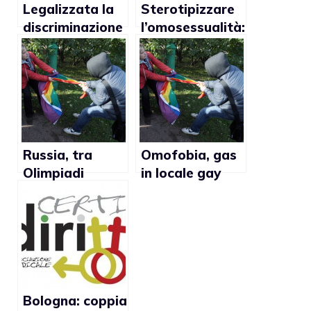
Legalizzata la
Sterotipizzare
discriminazione
l’omosessualità:
gay in Russia
dite no
Russia, tra
Omofobia, gas
Olimpiadi
in locale gay
invernali e
russo
caccia ai gay
Bologna: coppia