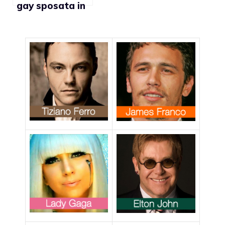
gay sposata in
Spagna vuole
essere
riconosciuta dal
Comune