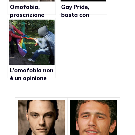
Omofobia,
Gay Pride,
proscrizione
basta con
contro gli
l’omofobia
insegnanti che
italiana
parlano di gay a
Verona
L’omofobia non
è un opinione