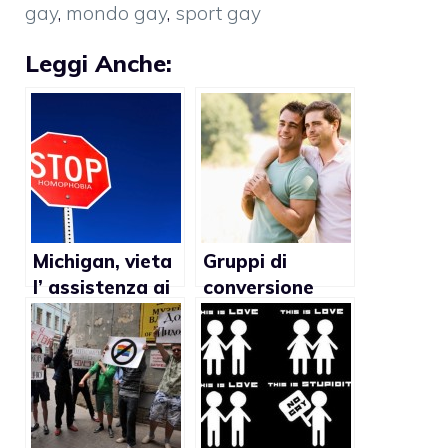
gay
,
mondo gay
,
sport gay
Leggi Anche:
Michigan, vieta
Gruppi di
l’ assistenza ai
conversione
gay per motivi
gay-etero: dite
religiosi?
no