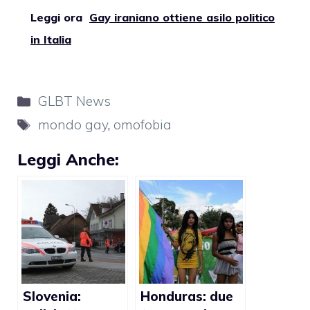
Leggi ora
Gay iraniano ottiene asilo politico
in Italia
Categorie
GLBT News
Tag
mondo gay
,
omofobia
Leggi Anche:
Slovenia:
Honduras: due