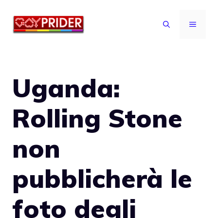
Vai
al
MENU
contenuto
Uganda:
Rolling Stone
non
pubblicherà le
foto degli