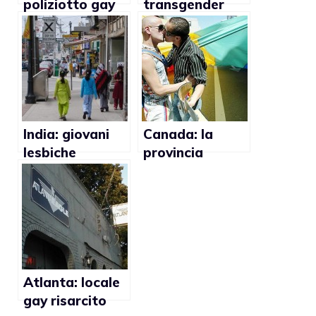
poliziotto gay
transgender
vittima di
incendiati
attacco
omofobo
India: giovani
Canada: la
lesbiche
provincia
tentano il
dell’Alberta
suicidio dopo il
cancella
rifiuto delle
l’omossessualit
famiglie
à dalla lista dei
nell’accettare la
disturbi mentali
loro relazione
Atlanta: locale
gay risarcito