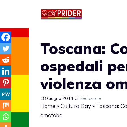
Vai
al
contenuto
Toscana: Co
ospedali per
violenza o
18 Giugno 2011
di
Redazione
Home
»
Cultura Gay
»
Toscana: Cod
omofoba