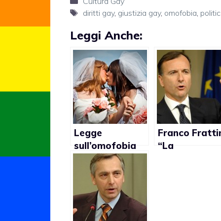
Categorie
Cultura Gay
Tag
diritti gay
,
giustizia gay
,
omofobia
,
politi
Leggi Anche:
Legge
Franco Frattin
sull’omofobia
“La
bocciata: i
Costituzione
commenti a
non
caldo
permettereb
i matrimoni
gay”