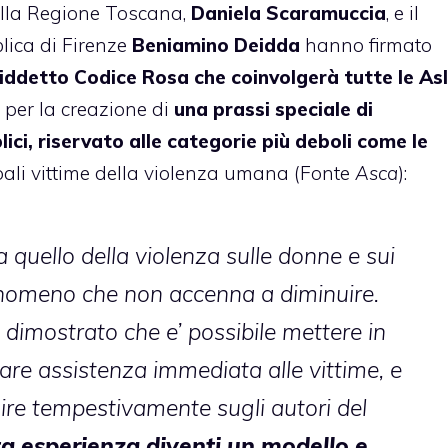
della Regione Toscana,
Daniela Scaramuccia
, e il
lica di Firenze
Beniamino Deidda
hanno firmato
iddetto Codice Rosa che coinvolgerà tutte le Asl
a per la creazione di
una prassi speciale di
ici, riservato alle categorie più deboli come le
cipali vittime della violenza umana (Fonte
Asca
):
quello della violenza sulle donne e sui
fenomeno che non accenna a diminuire.
 dimostrato che e’ possibile mettere in
 dare assistenza immediata alle vittime, e
ire tempestivamente sugli autori del
a esperienza diventi un modello e