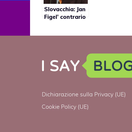
Slovacchia: Jan
Figel’ contrario
alle violenze ai
cattolici ma
tace sui gay
Dichiarazione sulla Privacy (UE)
Cookie Policy (UE)