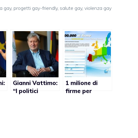
ca gay
,
progetti gay-friendly
,
salute gay
,
violenza gay
i:
Gianni Vattimo:
1 milione di
“I politici
firme per
italiani sono
legalizzare il
codardi per
matrimonio gay
be
affrontare la
nell’Unione
questione delle
Europea
unioni civili gay”