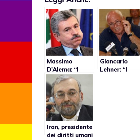
Massimo
Giancarlo
D’Alema: “I
Lehner: “I
diritti gay
rapporti tra
possono
maschi sono 
attendere,
violenti,
prima bisogna
veramente
riformare lo
crudi”
Stato e
rimettere in
Iran, presidente
moto
dei diritti umani