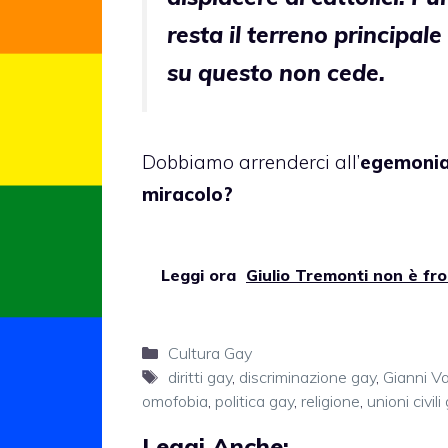
resta il terreno principale
su questo non cede.
Dobbiamo arrenderci all’
egemonia
miracolo?
Leggi ora
Giulio Tremonti non è froc
Categorie
Cultura Gay
Tag
diritti gay
,
discriminazione gay
,
Gianni V
omofobia
,
politica gay
,
religione
,
unioni civili
Leggi Anche: