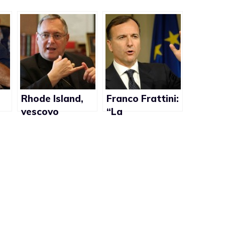
Rhode Island,
Franco Frattini:
vescovo
“La
cattolico:
Costituzione
più
“Un’unione
non
civile non può
permetterebbe
mai essere
i matrimoni
accettata come
gay”
una valida
alternativa al
legittimo