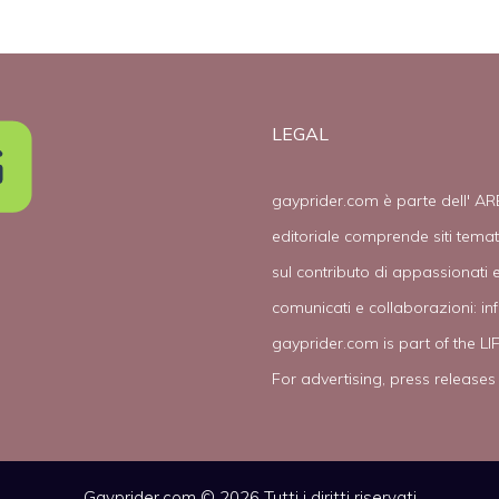
matrimonio”
LEGAL
gayprider.com è parte dell' AR
editoriale comprende siti tema
sul contributo di appassionati e
comunicati e collaborazioni:
in
gayprider.com is part of the L
For advertising, press releases
Gayprider.com © 2026 Tutti i diritti riservati