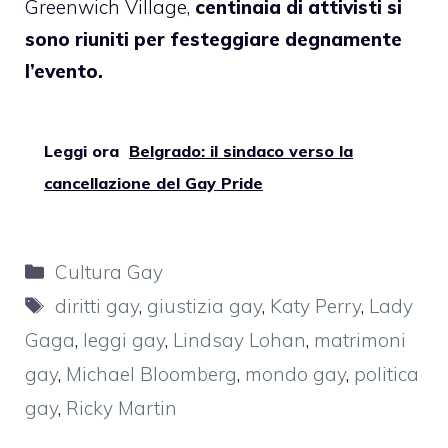
Greenwich Village,
centinaia di attivisti si
sono riuniti per festeggiare degnamente
l’evento.
Leggi ora
Belgrado: il sindaco verso la
cancellazione del Gay Pride
Categorie
Cultura Gay
Tag
diritti gay
,
giustizia gay
,
Katy Perry
,
Lady
Gaga
,
leggi gay
,
Lindsay Lohan
,
matrimoni
gay
,
Michael Bloomberg
,
mondo gay
,
politica
gay
,
Ricky Martin