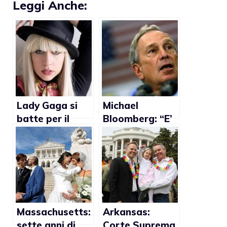
Leggi Anche:
Lady Gaga si
Michael
batte per il
Bloomberg: “E’
matrimonio gay
arrivato il
a New York
momento di
approvare il
matrimonio
gay”
Massachusetts:
Arkansas:
sette anni di
Corte Suprema