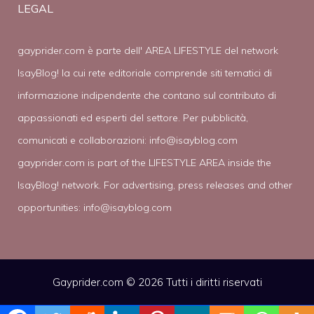
LEGAL
gayprider.com è parte dell' AREA LIFESTYLE del network
IsayBlog! la cui rete editoriale comprende siti tematici di
informazione indipendente che contano sul contributo di
appassionati ed esperti del settore. Per pubblicità,
comunicati e collaborazioni:
info@isayblog.com
gayprider.com is part of the LIFESTYLE AREA inside the
IsayBlog! network. For advertising, press releases and other
opportunities:
info@isayblog.com
Gayprider.com © 2026 Tutti i diritti riservati