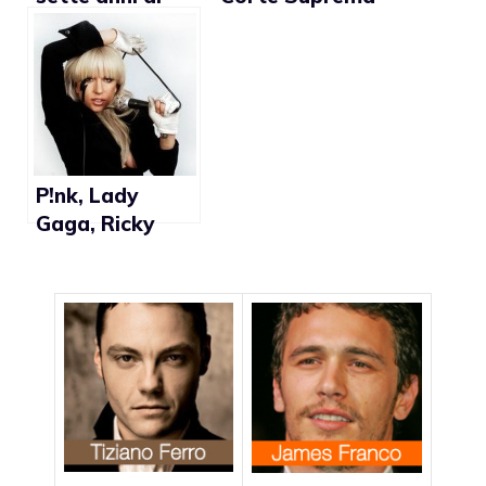
matrimoni gay
prende in
esame caso
d’adozione gay
P!nk, Lady
Gaga, Ricky
Martin e Neil
Patrick Harris
festeggiano
l’abrograzione
del DADT su
Twitter