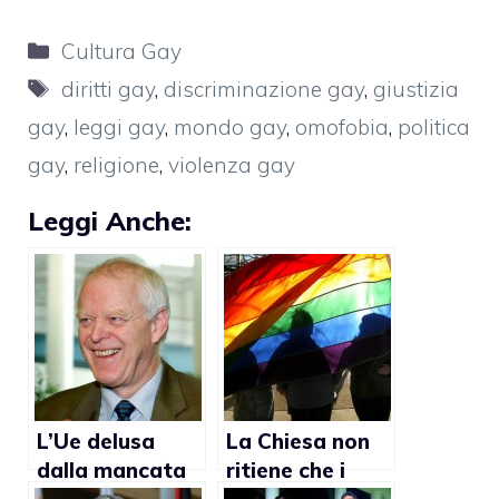
Categorie
Cultura Gay
Tag
diritti gay
,
discriminazione gay
,
giustizia
gay
,
leggi gay
,
mondo gay
,
omofobia
,
politica
gay
,
religione
,
violenza gay
Leggi Anche:
L’Ue delusa
La Chiesa non
dalla mancata
ritiene che i
approvazione
diritti gay