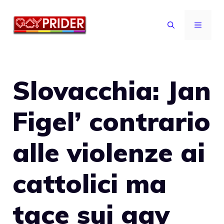
Vai
al
MENU
contenuto
Slovacchia: Jan
Figel’ contrario
alle violenze ai
cattolici ma
tace sui gay