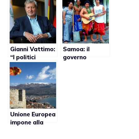
della legge
debbano essere
sull’omofobia
tutelati a livello
internazionale
Gianni Vattimo:
Samoa: il
“I politici
governo
italiani sono
consentirà i
codardi per
rapporti gay
affrontare la
questione delle
unioni civili gay”
Unione Europea
impone alla
Macedonia di
non