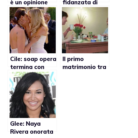
è un opinione
fidanzata di
Chaz Bono:
“Non mi sono
mai definita
lesbica”
Cile: soap opera
Il primo
termina con
matrimonio tra
matrimonio
lesbiche compie
lesbo
dieci anni
Glee: Naya
Rivera onorata