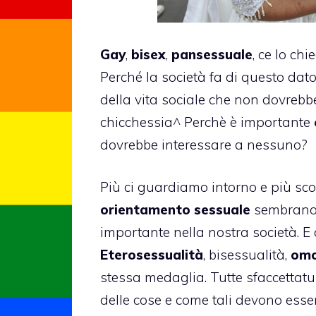
Gay
,
bisex
,
pansessuale
, ce lo ch
Perché la società fa di questo dat
della vita sociale che non dovreb
chicchessia^ Perchè è importante
dovrebbe interessare a nessuno?
Più ci guardiamo intorno e più s
orientamento sessuale
sembrano 
importante nella nostra società. E q
Eterosessualità
,
bisessualità
,
omo
stessa medaglia. Tutte sfaccettatu
delle cose e come tali devono esse