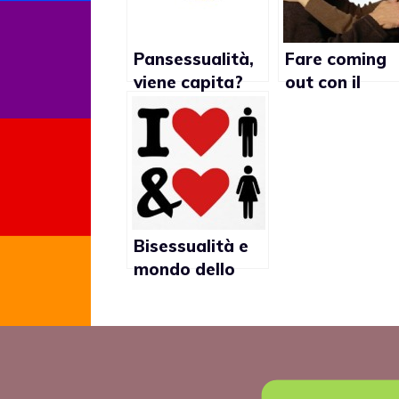
Pansessualità,
Fare coming
viene capita?
out con il
proprio partn
Bisessualità e
mondo dello
spettacolo,
rapporto odio-
amore