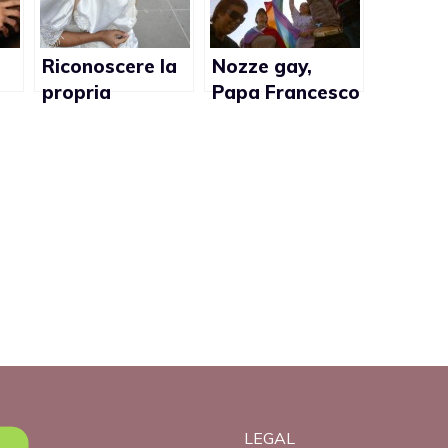
Riconoscere la
Nozze gay,
propria
Papa Francesco
er
sessualità:
e gli
nessun limite
interrogativi
d’età
LEGAL