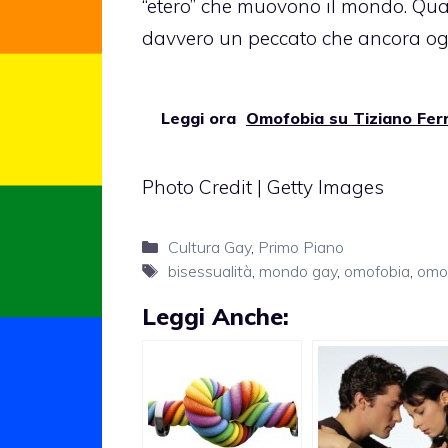
“etero” che muovono il mondo. Quand
davvero un peccato che ancora ogg
Leggi ora
Omofobia su Tiziano Ferro
Photo Credit | Getty Images
Categorie
Cultura Gay
,
Primo Piano
Tag
bisessualità
,
mondo gay
,
omofobia
,
omo
Leggi Anche: