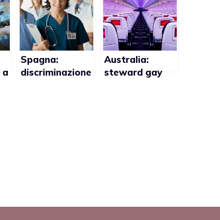
Spagna:
Australia:
 a
discriminazione
steward gay
gay nella Sanità
chiede un
pubblica
risarcimento di
50000 dollari
per ingiusto
licenziamento