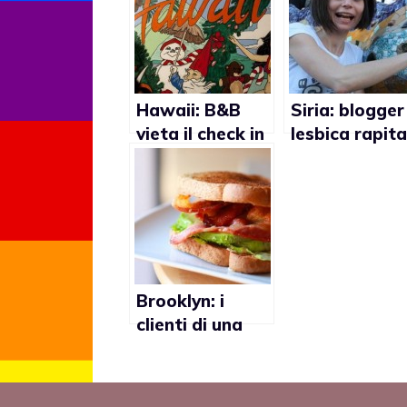
Hawaii: B&B
Siria: blogger
vieta il check in
lesbica rapita
a coppia lesbica
Damasco
Brooklyn: i
clienti di una
paninoteca non
gradiscono il
Gay Boy