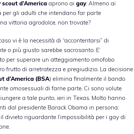
 scout
d’America
aprono ai
gay
. Almeno ai
per gli adulti che intendano far parte
Una vittoria agrodolce, non trovate?
aso vi è la necessità di “accontentarsi” di
te o più giusto sarebbe sacrosanto. E’
tto per superare un
atteggiamento omofobo
 frutto di arretratezza e pregiudizio. La decisione
ut d’America (BSA
) elimina finalmente il bando
nte omosessuali
di farne parte. Ci sono volute
iungere a tale punto, ieri in Texas. Molto hanno
enti dal presidente
Barack Obama
in persona:
 divieto riguardante l’impossibilità per i gay di
one.