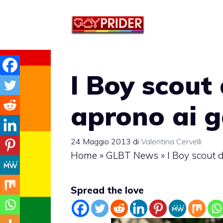
Vai
al
contenuto
I Boy scout
aprono ai 
24 Maggio 2013
di
Valentina Cervelli
Home
»
GLBT News
»
I Boy scout 
Spread the love