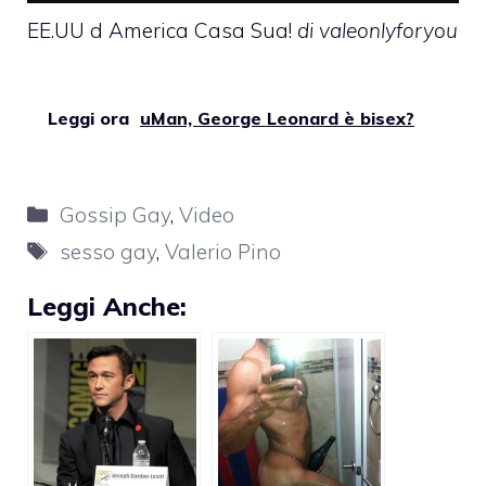
EE.UU d America Casa Sua!
di
valeonlyforyou
Leggi ora
uMan, George Leonard è bisex?
Categorie
Gossip Gay
,
Video
Tag
sesso gay
,
Valerio Pino
Leggi Anche: