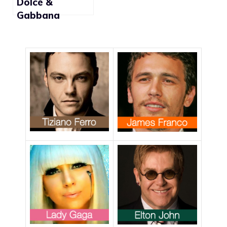
Dolce &
Gabbana
Underwear
2010,
testimonial i
calciatori della
Nazionale