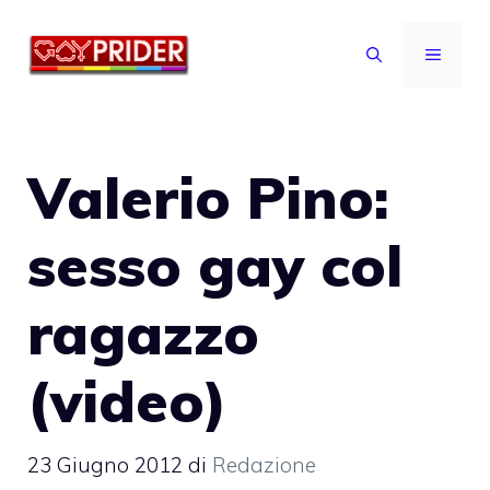
Vai
al
MENU
contenuto
Valerio Pino:
sesso gay col
ragazzo
(video)
23 Giugno 2012
di
Redazione