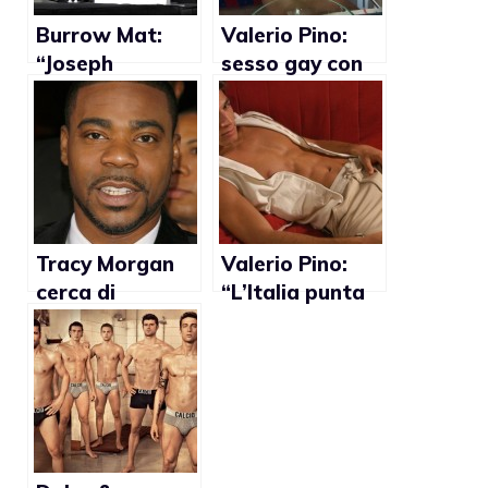
Burrow Mat:
Valerio Pino:
“Joseph
sesso gay con
Gordon-Levitt
Cristiano
mi dà
Ronaldo?
l’erezione”
(Video)
Tracy Morgan
Valerio Pino:
cerca di
“L’Italia punta
spiegare le
sempre il dito
battute sui gay
sul fatto che tu
al David
sia gay”
Letterman
Show