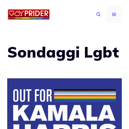
Vai
al
MENU
contenuto
Sondaggi Lgbt