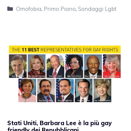
Categorie
Omofobia
,
Primo Piano
,
Sondaggi Lgbt
Stati Uniti, Barbara Lee è la più gay
friendly dei Repubblicani