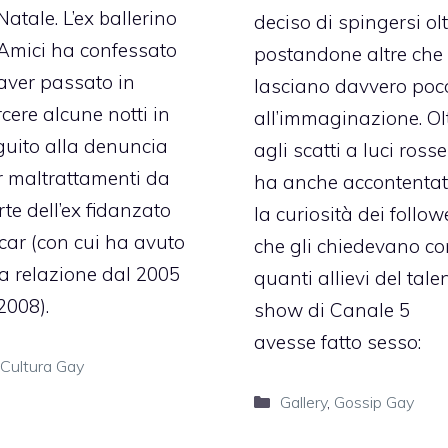
Natale. L’ex ballerino
deciso di spingersi ol
 Amici ha confessato
postandone altre che
 aver passato in
lasciano davvero poc
cere alcune notti in
all’immaginazione. Ol
guito alla denuncia
agli scatti a luci rosse
r maltrattamenti da
ha anche accontenta
te dell’ex fidanzato
la curiosità dei follow
car (con cui ha avuto
che gli chiedevano co
a relazione dal 2005
quanti allievi del tale
2008).
show di Canale 5
avesse fatto sesso:
Categorie
Cultura Gay
Categorie
Gallery
,
Gossip Gay