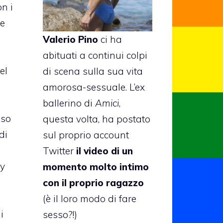
on i
re
Valerio Pino
ci ha
abituati a continui colpi
el
di scena sulla sua vita
amorosa-sessuale. L’ex
ballerino di
Amici
,
oso
questa volta, ha postato
di
sul proprio account
Twitter
il video di un
ay
momento molto intimo
con il proprio ragazzo
(è il loro modo di fare
i
sesso?!)