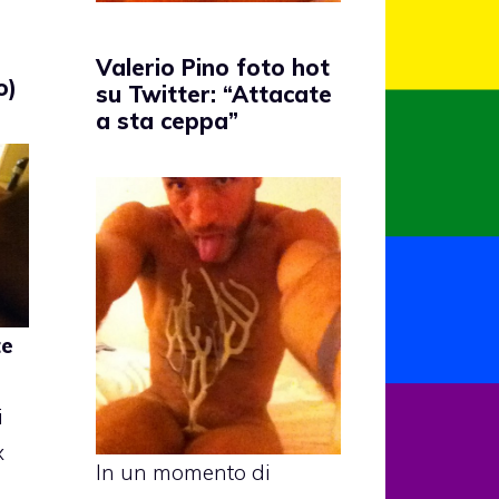
Valerio Pino foto hot
o)
su Twitter: “Attacate
a sta ceppa”
te
i
x
In un momento di