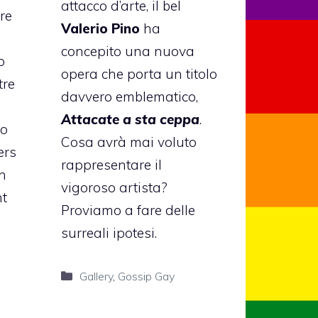
attacco d’arte, il bel
tre
Valerio Pino
ha
concepito una nuova
o
opera che porta un titolo
tre
davvero emblematico,
Attacate a sta ceppa
.
to
Cosa avrà mai voluto
ers
rappresentare il
n
vigoroso artista?
nt
Proviamo a fare delle
surreali ipotesi.
Categorie
Gallery
,
Gossip Gay