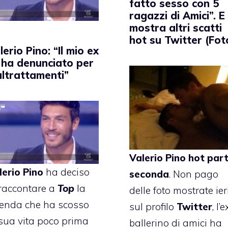
fatto sesso con 5
ragazzi di Amici”. E
mostra altri scatti
hot su Twitter (Fot
lerio Pino: “Il mio ex
 ha denunciato per
ltrattamenti”
Valerio Pino
hot par
lerio Pino
ha deciso
seconda
. Non pago
 raccontare a
Top
la
delle foto
mostrate ier
cenda che ha scosso
sul profilo
Twitter
, l’e
 sua vita poco prima
ballerino di amici ha