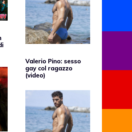
n
di
Valerio Pino: sesso
gay col ragazzo
(video)