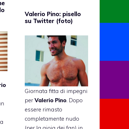
ne
do
Valerio Pino: pisello
su Twitter (foto)
rio
Giornata fitta di impegni
a
per
Valerio Pino
. Dopo
un
essere rimasto
completamente nudo
ta
(per la gioia dei fan) in