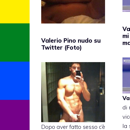
Va
mi
Valerio Pino nudo su
ma
Twitter (Foto)
Va
di
vi
la
Dopo aver fatto sesso c’è