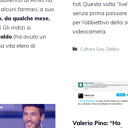
x ballerino di
Amici
ha
hot. Questa volta “live”
di alcuni farmaci, a suo
senza prima passare
, da qualche mese,
per l’obbiettivo della 
d
. Gli indizi si
videocamera.
naldo
(ha avuto un
a vita etero di
Categorie
Cultura Gay
,
Gallery
Valerio Pino: “Ho