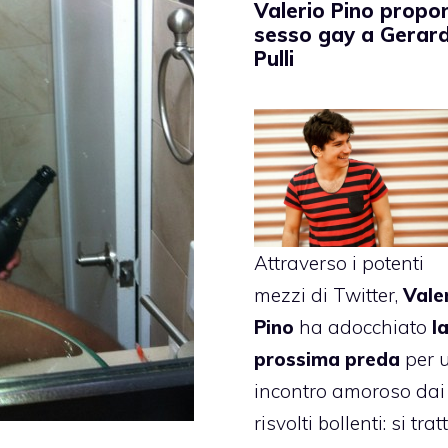
Valerio Pino propo
sesso gay a Gerar
Pulli
Attraverso i potenti
mezzi di Twitter,
Vale
Pino
ha adocchiato
l
prossima preda
per 
incontro amoroso dai
risvolti bollenti: si trat