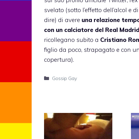
sul suo profilo ufficiale Twitter, l’e
svelato (sotto l’effetto dell’alcol e 
dire) di avere
una relazione tempo
con un calciatore del Real Madri
ricollegano subito a
Cristiano Ro
figlio da poco, strapagato e con un
copertura).
Categorie
Gossip Gay