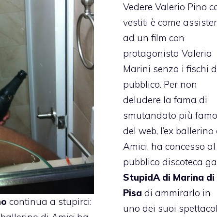
Vedere
Valerio Pino
c
vestiti è come assiste
ad un film con
protagonista Valeria
Marini senza i fischi d
pubblico. Per non
deludere la fama di
smutandato più fam
del web, l’ex ballerino 
Amici, ha concesso al
pubblico discoteca g
StupidA di Marina di
Pisa
di ammirarlo in
no
continua a stupirci:
uno dei suoi spettacol