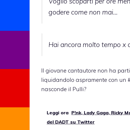
Voglio scoparti per ore ment
godere come non mai…
Hai ancora molto tempo x cap
Il giovane cantautore non ha parti
liquidandolo aspramente con un #re
nasconde il Pulli?
Leggi ora
P!nk, Lady Gaga, Ricky Ma
del DADT su Twitter