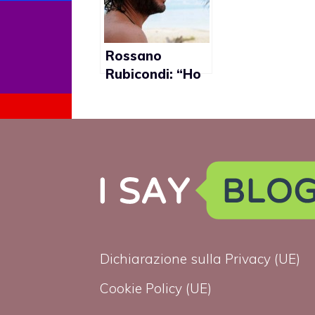
Rossano
Rubicondi: “Ho
sfiorato
l’omosessualità
per troppa
curiosità”
Dichiarazione sulla Privacy (UE)
Cookie Policy (UE)