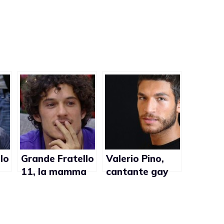
lo
Grande Fratello
Valerio Pino,
11, la mamma
cantante gay
di Matteo
friendly in
un
Casnici
Perchè?
rassicura tutti:
“Mio figlio non è