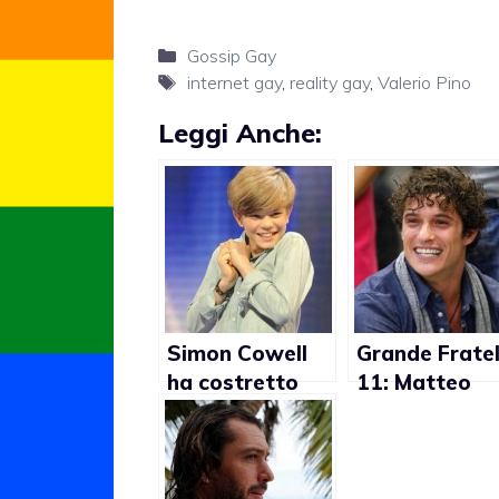
Categorie
Gossip Gay
Tag
internet gay
,
reality gay
,
Valerio Pino
Leggi Anche:
Simon Cowell
Grande Fratel
ha costretto
11: Matteo
Ronan Parke a
Casnici
far finta di
comparsa in 
essere gay?
porno gay?