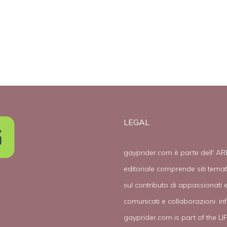
gay”
LEGAL
gayprider.com è parte dell' AR
editoriale comprende siti tema
sul contributo di appassionati e
comunicati e collaborazioni:
in
gayprider.com is part of the L