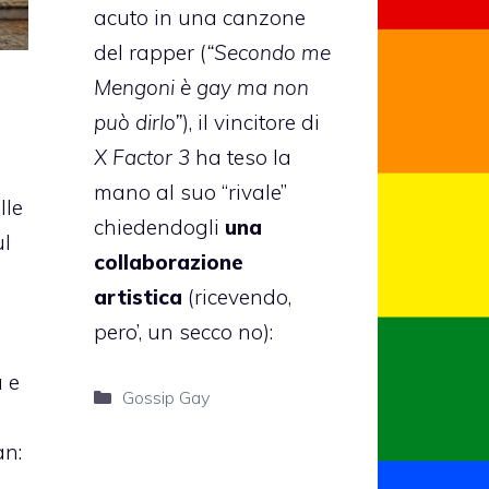
acuto
in una canzone
del rapper (
“Secondo me
Mengoni è gay ma non
può dirlo”
), il vincitore di
X Factor 3
ha teso la
o
mano al suo “rivale”
lle
chiedendogli
una
ul
collaborazione
artistica
(ricevendo,
pero’, un secco no):
a e
Categorie
Gossip Gay
an: