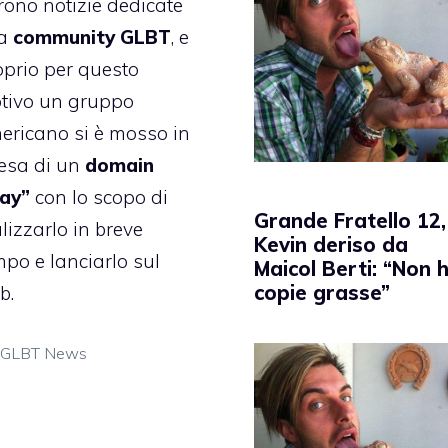
frono notizie dedicate
la
community GLBT
, e
oprio per questo
tivo un gruppo
ericano si è mosso in
fesa di un
domain
gay”
con lo scopo di
Grande Fratello 12,
lizzarlo in breve
Kevin deriso da
mpo e lanciarlo sul
Maicol Berti: “Non 
copie grasse”
b.
Categorie
GLBT News