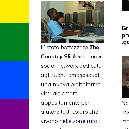
Gr
pr
.g
E’ stato battezzato
The
Country Slicker
il nuovo
social network dedicato
agli utenti omosessuali,
una nuova piattaforma
virtuale creata
appositamente per
Non
aiutare tutti coloro che
int
vivono nelle zone rurali
mo