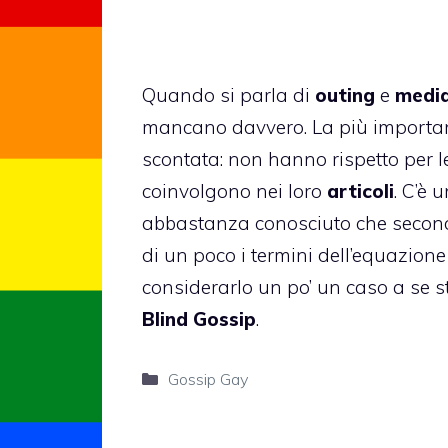
Quando si parla di
outing
e
medi
mancano davvero. La più importan
scontata: non hanno rispetto per 
coinvolgono nei loro
articoli
. C’è 
abbastanza conosciuto che second
di un poco i termini dell’equazion
considerarlo un po’ un caso a se s
Blind Gossip
.
Categorie
Gossip Gay