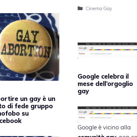
Categorie
Cinema Gay
Google celebra il
mese dell’orgoglio
gay
ortire un gay è un
to di fede gruppo
ofobo su
cebook
Google è vicino alla
comunità gay,
non so