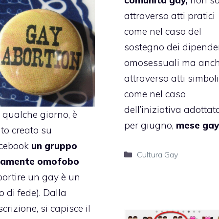
attraverso atti pratici
come nel caso del
sostegno dei dipende
omosessuali ma anc
attraverso atti simboli
come nel caso
dell’iniziativa adottat
 qualche giorno, è
per giugno,
mese gay
ato creato su
cebook
un gruppo
Categorie
Cultura Gay
tamente omofobo
bortire un gay è un
o di fede). Dalla
crizione, si capisce il