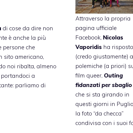
Attraverso la propria
pagina ufficiale
a
di cose da dire non
Facebook,
Nicolas
te è anche la più
Vaporidis
ha rispost
le persone che
(credo giustamente) a
un sito americano,
polemiche (a priori) s
o noi ribalta, almeno
film queer,
Outing
e portandoci a
fidanzati per sbaglio
tante: parliamo di
che si sta girando in
questi giorni in Pugli
la foto “da checca”
condivisa con i suoi f