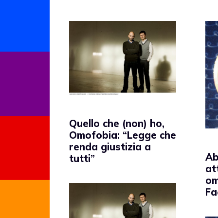
Quello che (non) ho,
Omofobia: “Legge che
renda giustizia a
Ab
tutti”
at
om
Fa