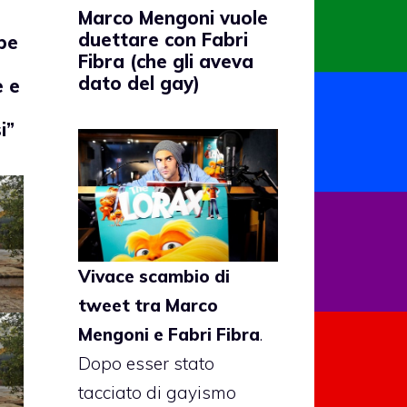
Marco Mengoni vuole
duettare con Fabri
be
Fibra (che gli aveva
dato del gay)
e e
i”
Vivace scambio di
tweet tra
Marco
Mengoni
e
Fabri Fibra
.
Dopo esser stato
tacciato di
gayismo