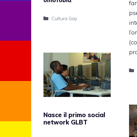
fan
ps
Categorie
Cultura Gay
in
l’
(c
pro
Nasce il primo social
network GLBT