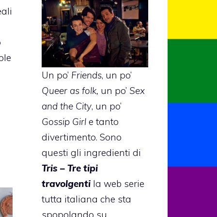
eali
o
ple
Un po’
Friends
, un po’
Queer as folk,
un po’
Sex
and the City
, un po’
Gossip Girl
e tanto
divertimento. Sono
questi gli ingredienti di
Tris – Tre tipi
travolgenti
la web serie
tutta italiana che sta
spopolando su