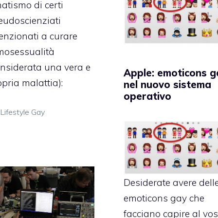
atismo di certi
eudoscienziati
tenzionati a curare
omosessualità
onsiderata una vera e
Apple: emoticons g
pria malattia):
nel nuovo sistema
operativo
Categorie
Lifestyle Gay
Desiderate avere dell
emoticons gay che
facciano capire al vos