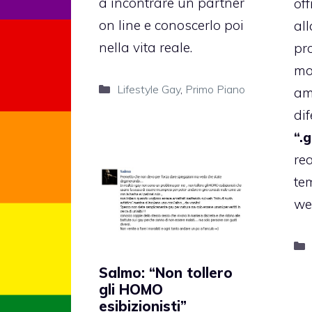
a incontrare un partner
of
on line e conoscerlo poi
al
nella vita reale.
pr
mo
Categorie
Lifestyle Gay
,
Primo Piano
am
di
“.
rea
te
we
Salmo: “Non tollero
gli HOMO
esibizionisti”