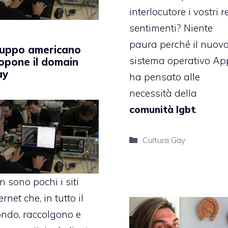
interlocutore i vostri r
sentimenti? Niente
paura perché il nuov
uppo americano
sistema operativo
Ap
opone il domain
ay
ha pensato alle
necessità della
comunità lgbt
.
Categorie
Cultura Gay
 sono pochi i siti
ernet che, in tutto il
ndo, raccolgono e