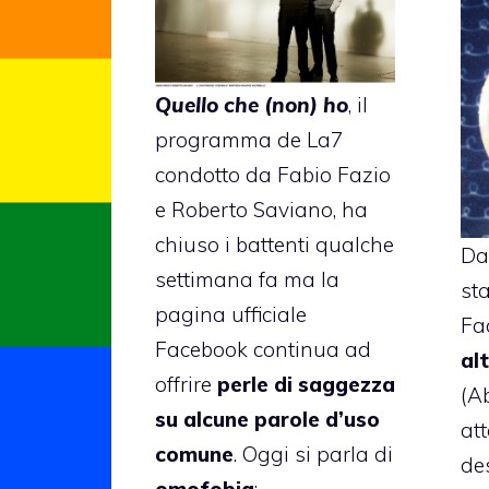
Quello che (non) ho
, il
programma de La7
condotto da Fabio Fazio
e Roberto Saviano, ha
chiuso i battenti qualche
Da
settimana fa ma la
st
pagina ufficiale
Fa
Facebook continua ad
al
offrire
perle di saggezza
(A
su alcune parole d’uso
att
comune
. Oggi si parla di
des
omofobia
: