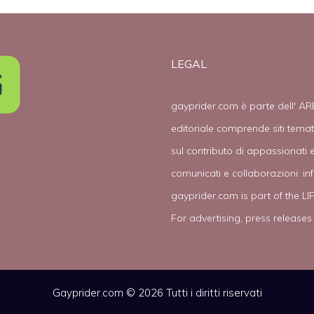
LEGAL
gayprider.com è parte dell' AR
editoriale comprende siti tema
sul contributo di appassionati e
comunicati e collaborazioni:
in
gayprider.com is part of the L
For advertising, press releases
Gayprider.com © 2026 Tutti i diritti riservati