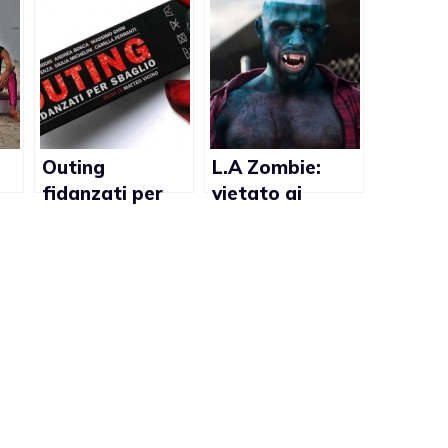
Outing
L.A Zombie:
fidanzati per
vietato ai
e
sbaglio: film
minori in Nuova
 al
gay con Nicolas
Zelanda
Vaporidis