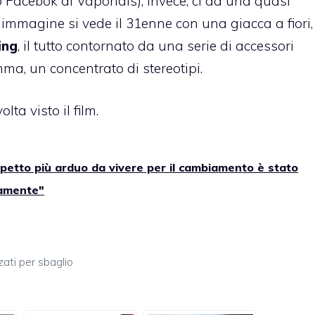
o
Facebok
di Vaporidis), invece, ci dà una quasi
 immagine si vede il 31enne con una giacca a fiori,
ing
, il tutto contornato da una serie di accessori
ma, un concentrato di stereotipi.
ta visto il film.
petto più arduo da vivere per il cambiamento è stato
camente"
ati per sbaglio