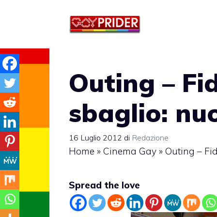
Vai
al
contenuto
Outing – Fi
sbaglio: nu
16 Luglio 2012
di
Redazione
Home
»
Cinema Gay
»
Outing – Fid
Spread the love