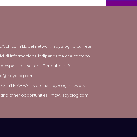
EA LIFESTYLE del network IsayBlog! la cui rete
tici di informazione indipendente che contano
d esperti del settore. Per pubblicità,
fo@isayblog.com
IFESTYLE AREA inside the IsayBlog! network.
 and other opportunities:
info@isayblog.com