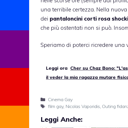
nelle scorse ore (sempre dal profil
una terribile certezza. Nella nuova
dei
pantaloncini corti rosa shock
che più ostentati non si può. Insom
Speriamo di poterci ricredere una vol
Leggi ora
Cher su Chaz Bono: "L'as
il veder la mia ragazza mutare fisi
Categorie
Cinema Gay
Tag
film gay
,
Nicolas Vaporidis
,
Outing fidanz
Leggi Anche: