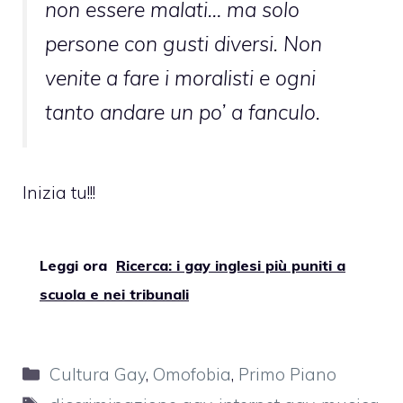
non essere malati… ma solo
persone con gusti diversi. Non
venite a fare i moralisti e ogni
tanto andare un po’ a fanculo.
Inizia tu!!!
Leggi ora
Ricerca: i gay inglesi più puniti a
scuola e nei tribunali
Categorie
Cultura Gay
,
Omofobia
,
Primo Piano
Tag