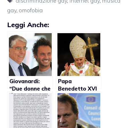
discriminazione gay
,
internet gay
,
musica
gay
,
omofobia
Leggi Anche:
Giovanardi:
Papa
“Due donne che
Benedetto XVI
si baciano?
contro le coppie
Come vedere
di fatto
far pipì per
strada”