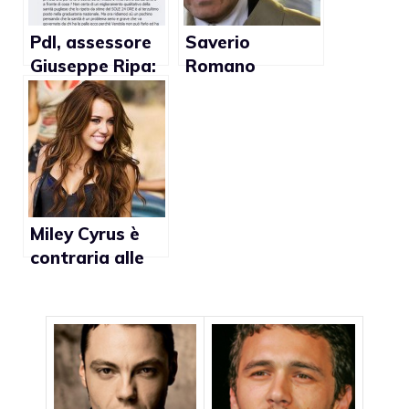
Pdl, assessore
Saverio
Giuseppe Ripa:
Romano
“Vendola? Gay
imbarazzato
con turbe
dai baci gay in
psichiche
tv
Miley Cyrus è
contraria alle
discriminazioni
gay