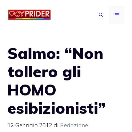
Vai
al
MENU
contenuto
Salmo: “Non
tollero gli
HOMO
esibizionisti”
12 Gennaio 2012
di
Redazione