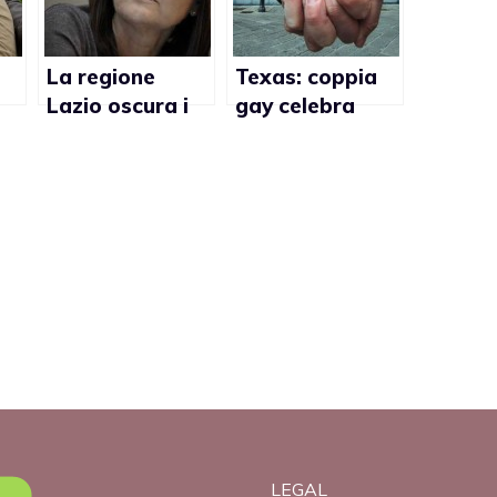
La regione
Texas: coppia
Lazio oscura i
gay celebra
o
siti di
matrimonio
informazione
grazie a Skype
gay
LEGAL