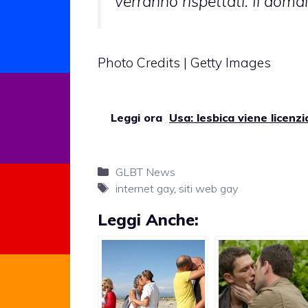
verranno rispettati. Il domai
Photo Credits | Getty Images
Leggi ora
Usa: lesbica viene licenz
Categorie
GLBT News
Tag
internet gay
,
siti web gay
Leggi Anche: