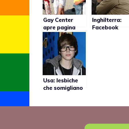
Gay Center
Inghilterra:
apre pagina
Facebook
Facebook
censura baci
contro
gay
l’omofobia
Usa: lesbiche
che somigliano
a Justin Bieber
in un sito
fotografico