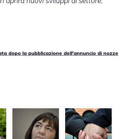
n aprirà nuovi sviluppi al settore.
iata dopo la pubblicazione dell'annuncio di nozze