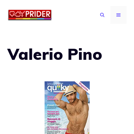
Vai
al
MENU
contenuto
Valerio Pino