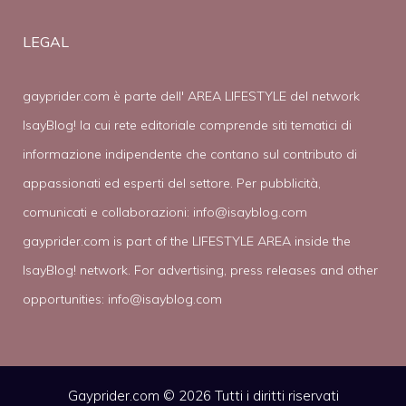
LEGAL
gayprider.com è parte dell' AREA LIFESTYLE del network
IsayBlog! la cui rete editoriale comprende siti tematici di
informazione indipendente che contano sul contributo di
appassionati ed esperti del settore. Per pubblicità,
comunicati e collaborazioni:
info@isayblog.com
gayprider.com is part of the LIFESTYLE AREA inside the
IsayBlog! network. For advertising, press releases and other
opportunities:
info@isayblog.com
Gayprider.com © 2026 Tutti i diritti riservati