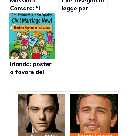
Massimo
Cile: disegno di
Corsaro: “I
legge per
matrimoni gay
vietare il
hanno causato
matrimonio gay
la crisi
economica in
Spagna”
Irlanda: poster
a favore del
matrimonio gay
innesca le
polemiche