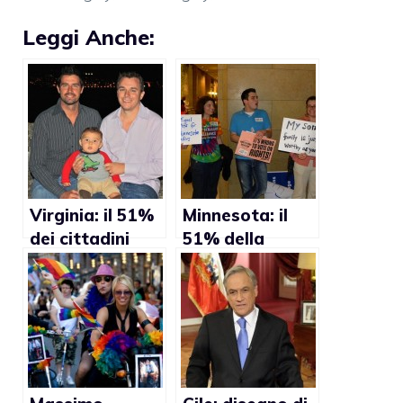
Leggi Anche:
Virginia: il 51%
Minnesota: il
dei cittadini
51% della
favorevole alle
popolazione
adozioni gay
contrario al
matrimonio
gay”