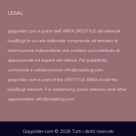
LEGAL
gayprider.com è parte dell' AREA LIFESTYLE del network
IsayBlog! la cui rete editoriale comprende siti tematici di
informazione indipendente che contano sul contributo di
appassionati ed esperti del settore. Per pubblicità,
comunicati e collaborazioni:
info@isayblog.com
gayprider.com is part of the LIFESTYLE AREA inside the
IsayBlog! network. For advertising, press releases and other
opportunities:
info@isayblog.com
Gayprider.com © 2026 Tutti i diritti riservati