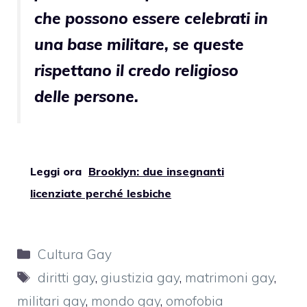
che possono essere celebrati in
una base militare, se queste
rispettano il credo religioso
delle persone.
Leggi ora
Brooklyn: due insegnanti
licenziate perché lesbiche
Categorie
Cultura Gay
Tag
diritti gay
,
giustizia gay
,
matrimoni gay
,
militari gay
,
mondo gay
,
omofobia