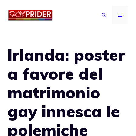
Vai
al
MENU
contenuto
Irlanda: poster
a favore del
matrimonio
gay innesca le
polemiche