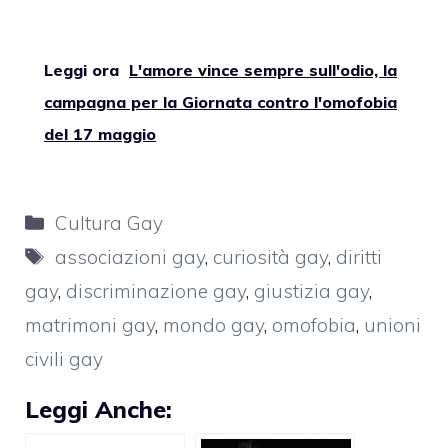
Leggi ora
L'amore vince sempre sull'odio, la
campagna per la Giornata contro l'omofobia
del 17 maggio
Categorie
Cultura Gay
Tag
associazioni gay
,
curiosità gay
,
diritti
gay
,
discriminazione gay
,
giustizia gay
,
matrimoni gay
,
mondo gay
,
omofobia
,
unioni
civili gay
Leggi Anche: