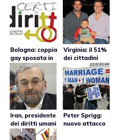
Bologna: coppia
Virginia: il 51%
gay sposata in
dei cittadini
Spagna vuole
favorevole alle
essere
adozioni gay
riconosciuta dal
Comune
Iran, presidente
Peter Sprigg:
dei diritti umani
nuovo attacco
condanna il
alla comunità
matrimonio
omosessuale