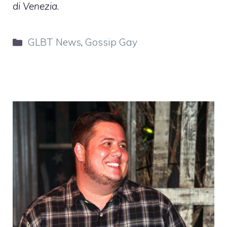
di Venezia
.
Categorie
GLBT News
,
Gossip Gay