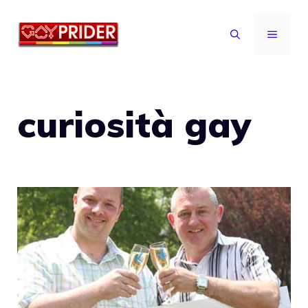
Vai
al
MENU
contenuto
curiosità gay