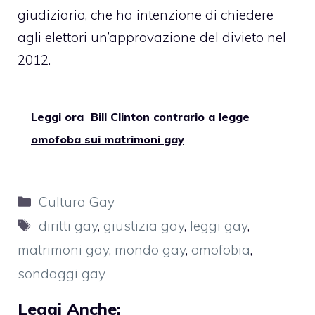
giudiziario, che ha intenzione di
chiedere
agli elettori un’approvazione del divieto nel
2012
.
Leggi ora
Bill Clinton contrario a legge
omofoba sui matrimoni gay
Categorie
Cultura Gay
Tag
diritti gay
,
giustizia gay
,
leggi gay
,
matrimoni gay
,
mondo gay
,
omofobia
,
sondaggi gay
Leggi Anche: