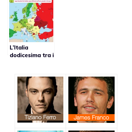
matrimonio gay
rivela che la
a New York
popolazione è
contro il divieto
ai matrimoni
gay
L’Italia
dodicesima tra i
Paesi gay-
friendly in
Europa