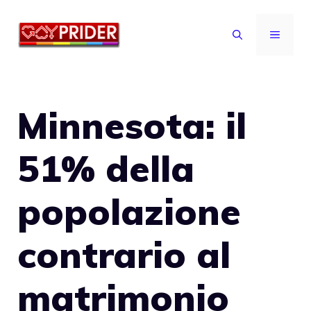
Vai
al
MENU
contenuto
Minnesota: il
51% della
popolazione
contrario al
matrimonio