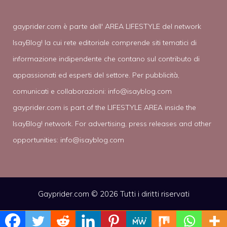
gayprider.com è parte dell' AREA LIFESTYLE del network
IsayBlog! la cui rete editoriale comprende siti tematici di
informazione indipendente che contano sul contributo di
appassionati ed esperti del settore. Per pubblicità,
comunicati e collaborazioni:
info@isayblog.com
gayprider.com is part of the LIFESTYLE AREA inside the
IsayBlog! network. For advertising, press releases and other
opportunities:
info@isayblog.com
Gayprider.com © 2026 Tutti i diritti riservati