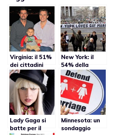
Virginia: il 51%
New York: il
dei cittadini
54% della
favorevole alle
popolazione
adozioni gay
favorevole alla
legge sui
matrimoni gay
Lady Gaga si
Minnesota: un
batte per il
sondaggio