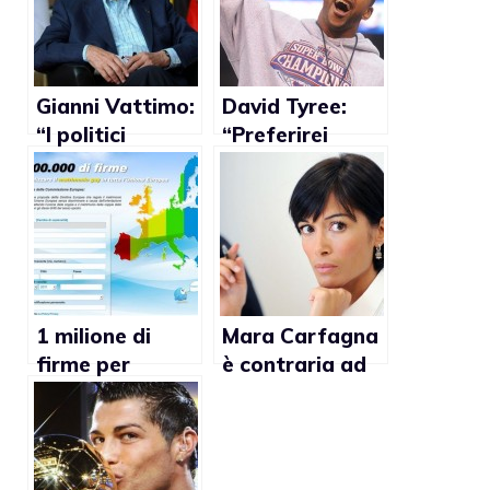
Gianni Vattimo:
David Tyree:
“I politici
“Preferirei
italiani sono
perdere il Super
codardi per
Bowl piuttosto
affrontare la
che vedere
questione delle
riconosciuti i
unioni civili gay”
matrimoni gay”
1 milione di
Mara Carfagna
firme per
è contraria ad
legalizzare il
equiparare le
matrimonio gay
unioni omosex
nell’Unione
al matrimonio
Europea