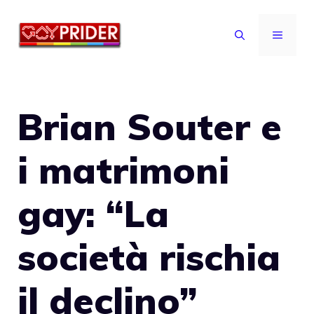
Vai
al
MENU
contenuto
Brian Souter e
i matrimoni
gay: “La
società rischia
il declino”