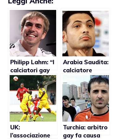
Leggi Anche:
Philipp Lahm: “I
Arabia Saudita:
calciatori gay
calciatore
sono esposti ad
multato per
abusi verbali”
insulti omofobi
ad un
compagno
UK:
Turchia: arbitro
l’associazione
gay fa causa