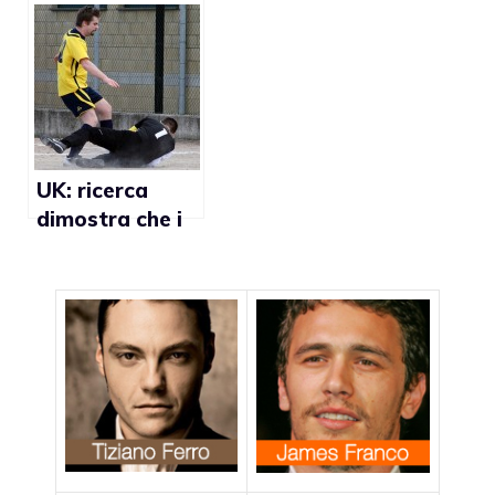
calciatori firma
alla
uno statuto sui
federazione
diritti gay
calcistica
UK: ricerca
dimostra che i
tifosi
disapprovano
l’omofobia nel
calcio