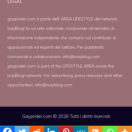
LEGAL
gayprider.com è parte dell' AREA LIFESTYLE del network
IsayBlog! la cui rete editoriale comprende siti tematici di
informazione indipendente che contano sul contributo di
appassionati ed esperti del settore. Per pubblicità,
comunicati e collaborazioni:
info@isayblog.com
gayprider.com is part of the LIFESTYLE AREA inside the
IsayBlog! network. For advertising, press releases and other
opportunities:
info@isayblog.com
Gayprider.com © 2026 Tutti i diritti riservati