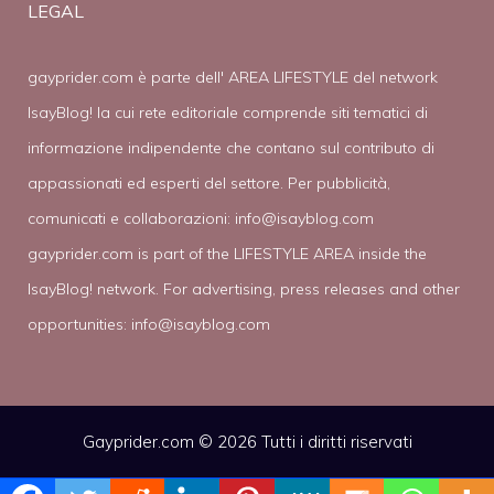
LEGAL
gayprider.com è parte dell' AREA LIFESTYLE del network
IsayBlog! la cui rete editoriale comprende siti tematici di
informazione indipendente che contano sul contributo di
appassionati ed esperti del settore. Per pubblicità,
comunicati e collaborazioni:
info@isayblog.com
gayprider.com is part of the LIFESTYLE AREA inside the
IsayBlog! network. For advertising, press releases and other
opportunities:
info@isayblog.com
Gayprider.com © 2026 Tutti i diritti riservati