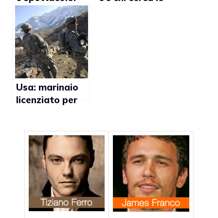
ruolo di
cause
manager e pr
Usa: marinaio
licenziato per
aver fatto
sesso con un
collega