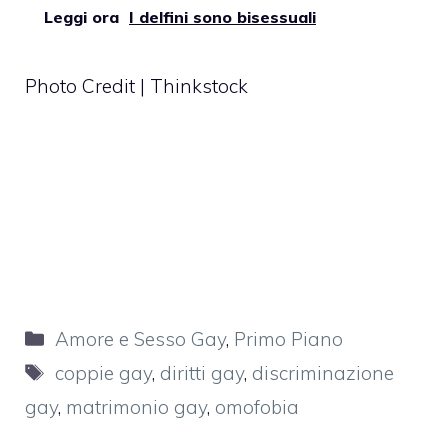
Leggi ora
I delfini sono bisessuali
Photo Credit | Thinkstock
Categorie
Amore e Sesso Gay
,
Primo Piano
Tag
coppie gay
,
diritti gay
,
discriminazione
gay
,
matrimonio gay
,
omofobia