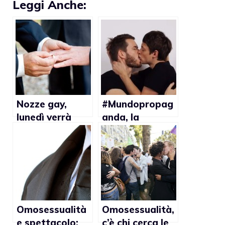
Leggi Anche:
Nozze gay,
#Mundopropag
lunedì verrà
anda, la
registrato il
Germania
primo
contro
matrimonio in
l’omofobia su
Italia?
GQ – video
Omosessualità
Omosessualità,
e spettacolo:
c’è chi cerca le