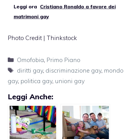
Leggi ora
Cristiano Ronaldo a favore dei
matrimoni gay
Photo Credit | Thinkstock
Categorie
Omofobia
,
Primo Piano
Tag
diritti gay
,
discriminazione gay
,
mondo
gay
,
politica gay
,
unioni gay
Leggi Anche: