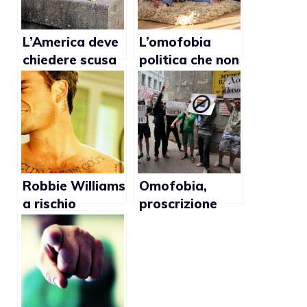
L’America deve
L’omofobia
chiedere scusa
politica che non
alla Comunità
pensa ai
LGBTQ
bambini
Robbie Williams
Omofobia,
a rischio
proscrizione
arresto in
contro gli
Russia
insegnanti che
parlano di gay a
Verona