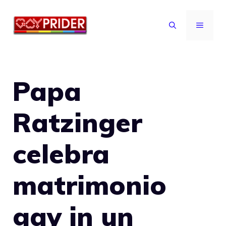
Vai
al
MENU
contenuto
Papa
Ratzinger
celebra
matrimonio
gay in un