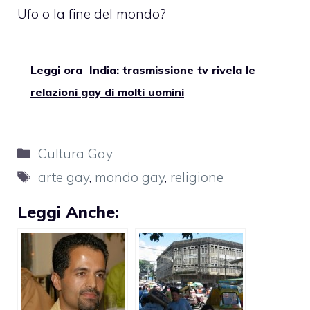
Ufo o la fine del mondo?
Leggi ora
India: trasmissione tv rivela le
relazioni gay di molti uomini
Categorie
Cultura Gay
Tag
arte gay
,
mondo gay
,
religione
Leggi Anche: