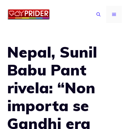
Vai
al
MENU
contenuto
Nepal, Sunil
Babu Pant
rivela: “Non
importa se
Gandhi era