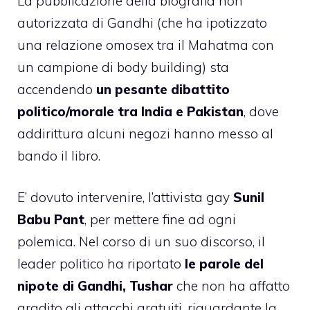
La pubblicazione della biografia non
autorizzata di Gandhi
(che ha ipotizzato
una relazione omosex tra il Mahatma con
un campione di body building) sta
accendendo
un pesante dibattito
politico/morale tra India e Pakistan
, dove
addirittura alcuni negozi hanno messo al
bando il libro.
E’ dovuto intervenire, l’attivista gay
Sunil
Babu Pant
, per mettere fine ad ogni
polemica. Nel corso di un suo discorso, il
leader politico ha riportato
le parole del
nipote di Gandhi, Tushar
che
non ha affatto
gradito gli attacchi gratuiti
, riguardante la