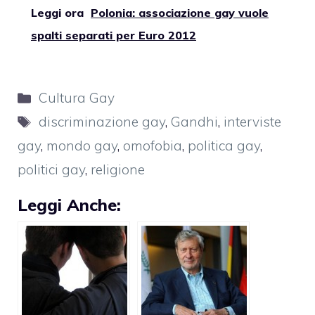
Leggi ora
Polonia: associazione gay vuole
spalti separati per Euro 2012
Categorie
Cultura Gay
Tag
discriminazione gay
,
Gandhi
,
interviste
gay
,
mondo gay
,
omofobia
,
politica gay
,
politici gay
,
religione
Leggi Anche: