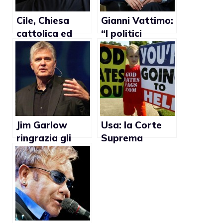
Cile, Chiesa
Gianni Vattimo:
cattolica ed
“I politici
evangelica: no
italiani sono
al divieto di
codardi per
discriminazione
affrontare la
questione delle
unioni civili gay”
Jim Garlow
Usa: la Corte
ringrazia gli
Suprema
afroamericani
approva le
per aver
proteste
salvato
omofobe ai
l’America dai
funerali di
matrimoni gay
militari