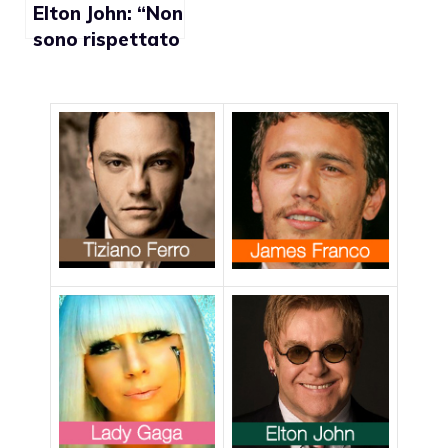
Elton John: “Non
sono rispettato
da Chiesa e
politici perchè
sono gay”