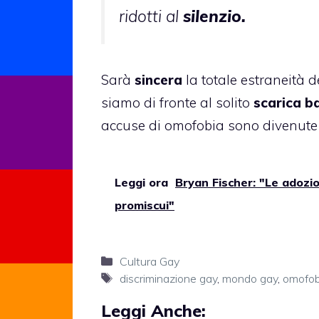
ridotti al
silenzio.
Sarà
sincera
la totale estraneità d
siamo di fronte al solito
scarica ba
accuse di omofobia sono divenute
Leggi ora
Bryan Fischer: "Le adozio
promiscui"
Categorie
Cultura Gay
Tag
discriminazione gay
,
mondo gay
,
omofob
Leggi Anche: