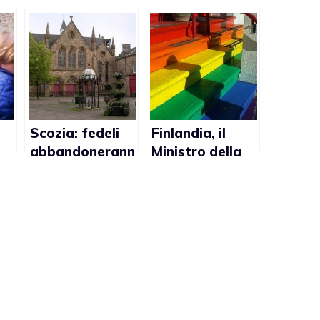
Scozia: fedeli
Finlandia, il
abbandonerann
Ministro della
o la Chiesa se i
Giustizia alla
preti gay
Chiesa: “Non
saranno
finanziate
tollerati
l’omofobia”