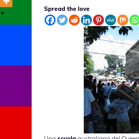
Spread the love
Una
scuola
australiana del Quee