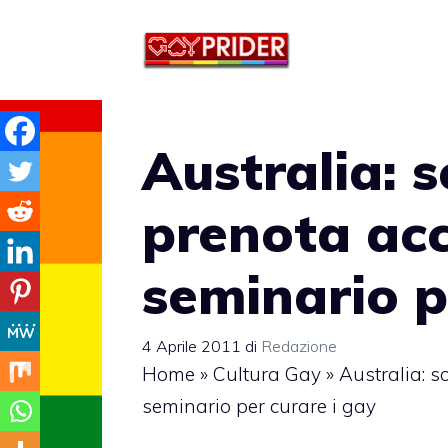
Vai
al
contenuto
Australia: s
prenota ac
seminario p
4 Aprile 2011
di
Redazione
Home
»
Cultura Gay
»
Australia: s
seminario per curare i gay