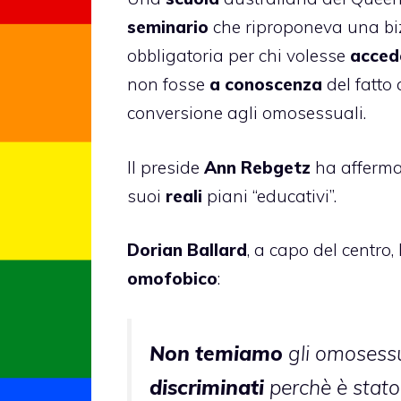
seminario
che riproponeva una b
obbligatoria per chi volesse
acced
non fosse
a conoscenza
del fatto 
conversione agli omosessuali.
Il preside
Ann Rebgetz
ha afferma
suoi
reali
piani “educativi”.
Dorian Ballard
, a capo del centro,
omofobico
:
Non temiamo
gli omosessua
discriminati
perchè è stato 