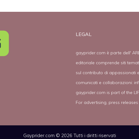
LEGAL
gayprider.com è parte dell' AR
editoriale comprende siti tema
sul contributo di appassionati e
comunicati e collaborazioni:
in
gayprider.com is part of the L
For advertising, press releases
Gayprider.com © 2026 Tutti i diritti riservati