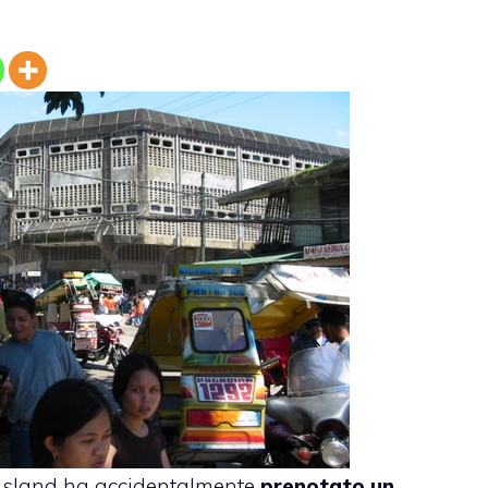
nsland ha accidentalmente
prenotato
un