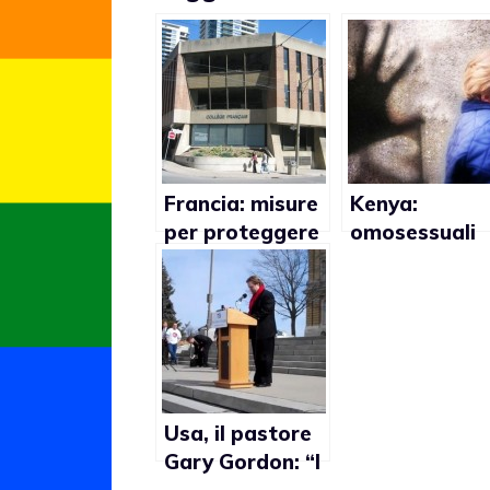
Francia: misure
Kenya:
per proteggere
omosessuali
gli studenti gay
accusati di
negli istituti
violenze su
bambini
Usa, il pastore
Gary Gordon: “I
matrimoni gay