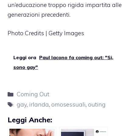
un’educazione troppo rigida impartita alle
generazioni precedenti.
Photo Credits | Getty Images
Leggi ora
Paul Iacono fa coming out: "Si,
sono gay"
Categorie
Coming Out
Tag
gay
,
irlanda
,
omosessuali
,
outing
Leggi Anche: