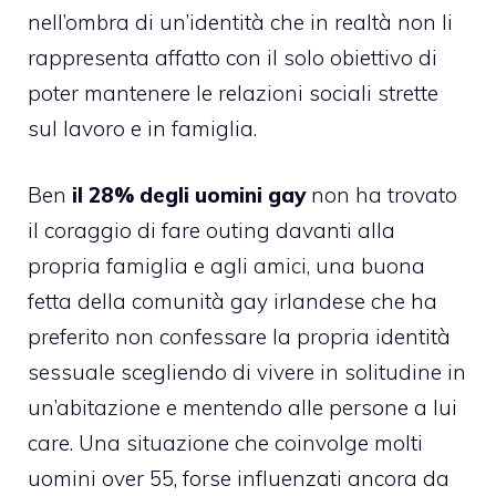
nell’ombra di un’identità che in realtà non li
rappresenta affatto con il solo obiettivo di
poter mantenere le relazioni sociali strette
sul lavoro e in famiglia.
Ben
il 28% degli uomini gay
non ha trovato
il coraggio di fare outing davanti alla
propria famiglia e agli amici, una buona
fetta della comunità gay irlandese che ha
preferito non confessare la propria identità
sessuale scegliendo di vivere in solitudine in
un’abitazione e mentendo alle persone a lui
care. Una situazione che coinvolge molti
uomini over 55, forse influenzati ancora da